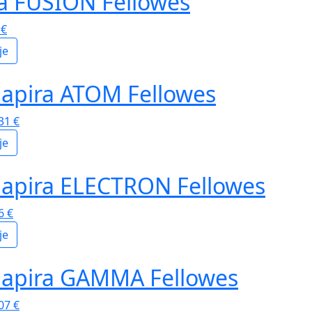
na FUSION Fellowes
2
€
je
papira ATOM Fellowes
,31
€
je
papira ELECTRON Fellowes
66
€
je
papira GAMMA Fellowes
,07
€