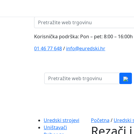
Skip to content
Pretraži:
Korisnička podrška: Pon – pet: 8:00 – 16:00h
01 46 77 648
/
info@euredski.hr
Pretraži:
Kategorija proizvoda
Main
Navigation
Uredski strojevi
Početna
/
Uredski s
Rezači i
Uništavači