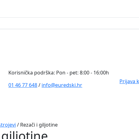
0
Korisnička podrška: Pon - pet: 8:00 - 16:00h
Prijava 
01 46 77 648
/
info@euredski.hr
trojevi
/ Rezači i giljotine
 giljotine