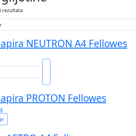
4 rezultata
papira NEUTRON A4 Fellowes
papira PROTON Fellowes
9
€
je