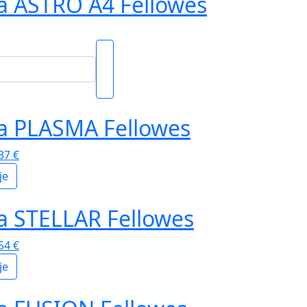
na ASTRO A4 Fellowes
na PLASMA Fellowes
,37
€
je
na STELLAR Fellowes
,54
€
je