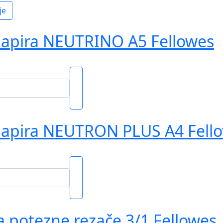
je
papira NEUTRINO A5 Fellowes
papira NEUTRON PLUS A4 Fell
a potezne rezače 3/1 Fellowes