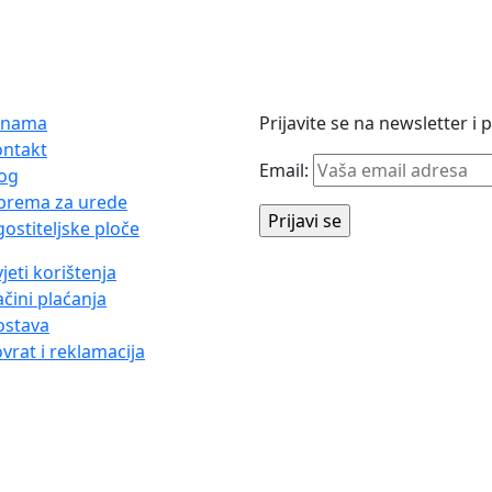
 nama
Prijavite se na newsletter i
ontakt
Email:
og
prema za urede
ostiteljske ploče
jeti korištenja
čini plaćanja
ostava
vrat i reklamacija