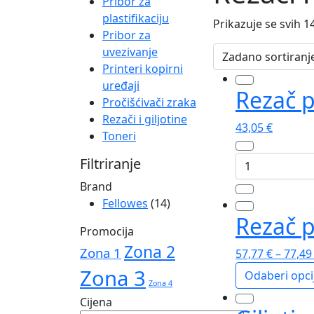
Pribor za
plastifikaciju
Prikazuje se svih 1
Pribor za
uvezivanje
Printeri kopirni
uređaji
Rezač 
Pročišćivači zraka
Rezači i giljotine
43,05
€
Toneri
Rezač
Filtriranje
papira
Brand
NEUTRON
Fellowes
(14)
A4
Rezač 
Fellowes
Promocija
količina
Zona 2
Zona 1
57,77
€
–
77,4
Zona 3
Odaberi opci
Zona 4
Ovaj
Cijena
proizvod