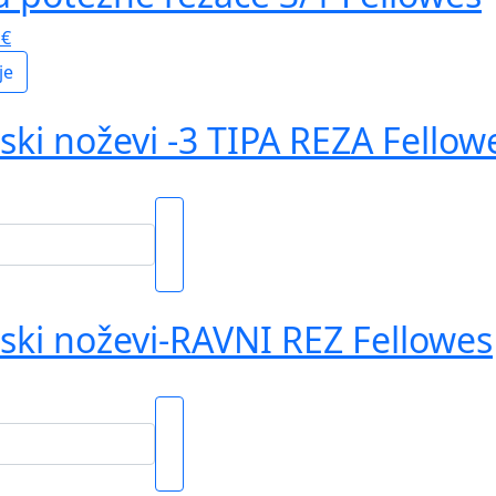
6
€
je
ki noževi -3 TIPA REZA Fellow
ki noževi-RAVNI REZ Fellowes