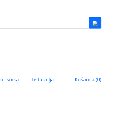
0
Lista želja
korisnika
Košarica (0)
0