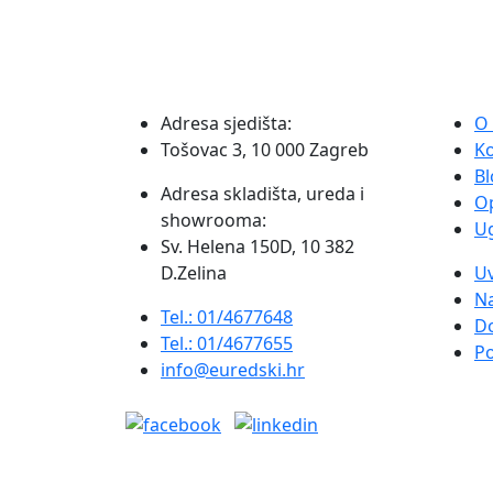
REZ
Fellowes
količina
Adresa sjedišta:
O
Tošovac 3, 10 000 Zagreb
K
Bl
Adresa skladišta, ureda i
O
showrooma:
Ug
Sv. Helena 150D, 10 382
D.Zelina
Uv
Na
Tel.: 01/4677648
D
Tel.: 01/4677655
Po
info@euredski.hr