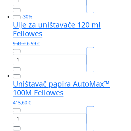
papira
92Cs
-30%
Fellowes
Ulje za uništavače 120 ml
količina
Fellowes
Izvorna
Trenutna
9,41
€
6,59
€
cijena
cijena
Ulje
bila
je:
za
je:
6,59 €.
uništavače
9,41 €.
120
Uništavač papira AutoMax™
ml
100M Fellowes
Fellowes
količina
415,60
€
Uništavač
papira
AutoMax™