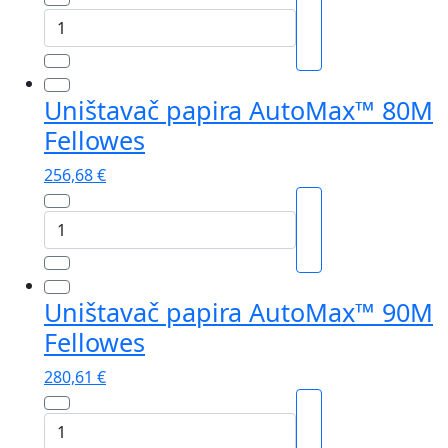
Uništavač
papira
AutoMax™
600M
Uništavač papira AutoMax™ 80M
Fellowes
Fellowes
količina
256,68
€
Uništavač
papira
AutoMax™
80M
Uništavač papira AutoMax™ 90M
Fellowes
Fellowes
količina
280,61
€
Uništavač