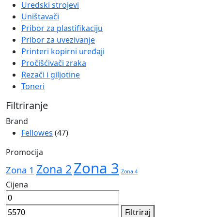
Navigation
Uredski strojevi
Uništavači
Pribor za plastifikaciju
Pribor za uvezivanje
Printeri kopirni uređaji
Pročišćivači zraka
Rezači i giljotine
Toneri
Filtriranje
Brand
Fellowes
(47)
Promocija
Zona 3
Zona 2
Zona 1
Zona 4
Cijena
Min
Maks
cijena
cijena
Filtriraj