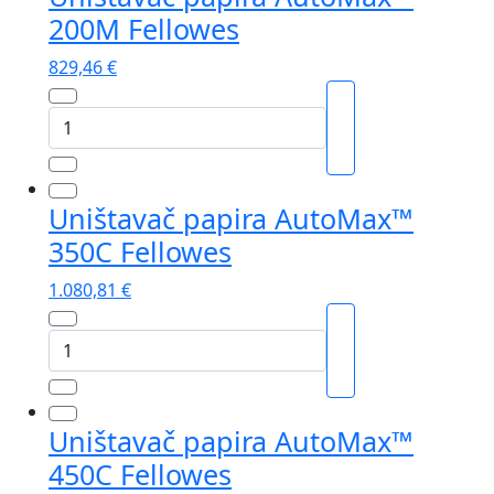
Fellowes
200M Fellowes
količina
829,46
€
Uništavač
papira
AutoMax™
200M
Uništavač papira AutoMax™
Fellowes
350C Fellowes
količina
1.080,81
€
Uništavač
papira
AutoMax™
350C
Uništavač papira AutoMax™
Fellowes
450C Fellowes
količina