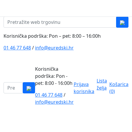
Skip to content
0
0
Pretraži:
Korisnička podrška: Pon – pet: 8:00 – 16:00h
01 46 77 648
/
info@euredski.hr
Korisnička
podrška: Pon -
Lista
pet: 8:00 - 16:00h
Prijava
Košarica
Pretraži:
želja
korisnika
(0)
01 46 77 648
/
0
info@euredski.hr
Kategorija proizvoda
Main