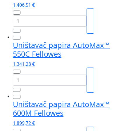
1.406,51
€
Uništavač
papira
AutoMax™
450C
Uništavač papira AutoMax™
Fellowes
550C Fellowes
količina
1.341,28
€
Uništavač
papira
AutoMax™
550C
Uništavač papira AutoMax™
Fellowes
600M Fellowes
količina
1.899,72
€