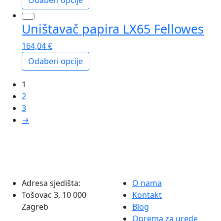
Odaberi opcije
Ovaj
Uništavač papira LX65 Fellowes
proizvod
ima
164,04
€
više
Odaberi opcije
varijanti.
Opcije
Ovaj
1
se
proizvod
2
mogu
ima
3
odabrati
više
→
na
varijanti.
stranici
Opcije
proizvoda
se
mogu
odabrati
na
Adresa sjedišta:
O nama
stranici
Tošovac 3, 10 000
Kontakt
proizvoda
Zagreb
Blog
Oprema za urede