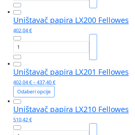
papira
AutoMax™
90M
Uništavač papira LX200 Fellowes
Fellowes
količina
402,04
€
Uništavač
papira
LX200
Fellowes
Uništavač papira LX201 Fellowes
količina
402,04
€
–
437,40
€
Odaberi opcije
Ovaj
Uništavač papira LX210 Fellowes
proizvod
ima
510,42
€
više
varijanti.
Uništavač