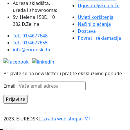
Adresa skladišta,
Ugostiteljske ploče
ureda i showrooma:
Sv. Helena 150D, 10
Uvjeti korištenja
382 D.Zelina
Načini plaćanja
Dostava
Tel.: 01/4677648
Povrat i reklamacija
Tel.: 01/4677655
info@euredski.hr
Prijavite se na newsletter i pratite ekskluzivne ponude
Email:
2023. E-UREDSKI.
Izrada web shopa
-
VT