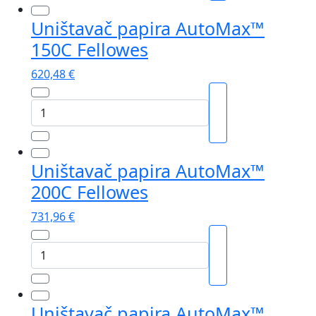
100M
Uništavač papira AutoMax™
Fellowes
150C Fellowes
količina
620,48
€
Uništavač
papira
AutoMax™
150C
Uništavač papira AutoMax™
Fellowes
200C Fellowes
količina
731,96
€
Uništavač
papira
AutoMax™
200C
Uništavač papira AutoMax™