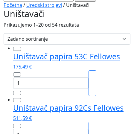
Početna
/
Uredski strojevi
/ Uništavači
Uništavači
Prikazujemo 1–20 od 54 rezultata
Uništavač papira 53C Fellowes
175,49
€
Uništavač
papira
53C
Fellowes
Uništavač papira 92Cs Fellowes
količina
511,59
€
Uništavač