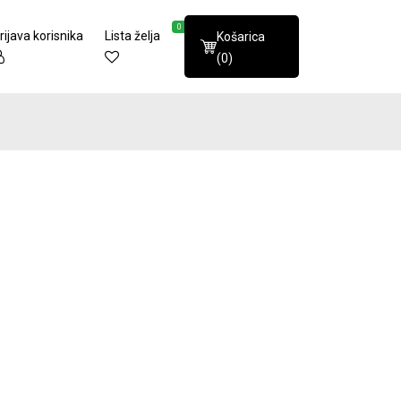
0
rijava korisnika
Lista želja
Košarica
(0)
voda
abrati na stranici proizvoda
janti. Opcije se mogu odabrati na stranici proizvoda