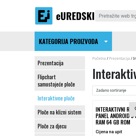
Skip to content
Pretraži:
KATEGORIJA PROIZVODA
Main Navigation
Početna
/
Prezentacija
/ I
Prezentacija
Interakti
Flipchart
samostojeće ploče
Interaktivne ploče
Ovaj proizvod ima
INTERAKTIVNI RAV
Ploče na klizni sistem
PANEL ANDROID 9 
RAM 64 GB ROM
Ploče za djecu
Cijena na upit