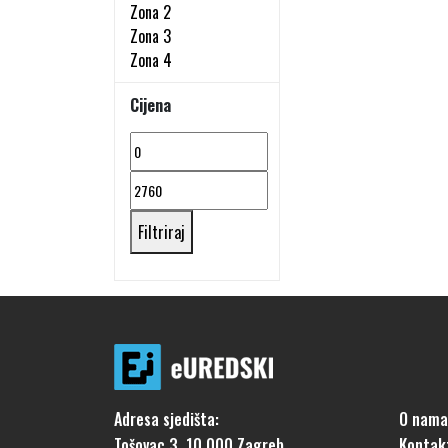
Zona 2
Zona 3
Zona 4
Cijena
Min cijena
Maks cijena
Filtriraj
Adresa sjedišta:
O nama
Tošovac 3, 10 000 Zagreb
Kontak