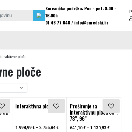
Korisnička podrška: Pon - pet: 8:00 -
P
16:00h
01 46 77 648
/
info@euredski.hr
nteraktivne ploče
vne ploče
 više varijanti. Opcije se mogu odabrati na stranici proiz
Ovaj proizvod ima više varijanti. Opcije se mogu od
Ovaj proizvod ima više vari
NI
Interaktivna ploča
Proširenje za
8 GB
interaktivnu ploču 55”,
78”, 96”
1.998,99
€
–
2.755,84
€
641,10
€
–
1.130,83
€