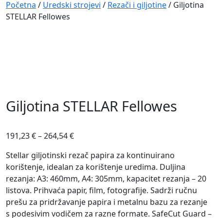
Navigation
Početna
/
Uredski strojevi
/
Rezači i giljotine
/ Giljotina
STELLAR Fellowes
Giljotina STELLAR Fellowes
191,23
€
–
264,54
€
Stellar giljotinski rezač papira za kontinuirano
korištenje, idealan za korištenje uredima. Duljina
rezanja: A3: 460mm, A4: 305mm, kapacitet rezanja – 20
listova. Prihvaća papir, film, fotografije. Sadrži ručnu
prešu za pridržavanje papira i metalnu bazu za rezanje
s podesivim vodičem za razne formate. SafeCut Guard –