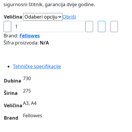
sigurnosni štitnik, garancija dvije godine.
Veličina
Obriši
Giljotina
STELLAR
Brand:
Fellowes
Fellowes
Šifra proizvoda:
N/A
količina
Tehničke specifikacije
730
Dubina
275
Širina
A3, A4
Veličina
Fellowes
Brand