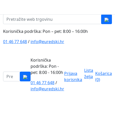
Skip to content
0
0
Pretraži:
Korisnička podrška: Pon – pet: 8:00 – 16:00h
01 46 77 648
/
info@euredski.hr
Korisnička
podrška: Pon -
Lista
pet: 8:00 - 16:00h
Prijava
Košarica
Pretraži:
želja
korisnika
(0)
01 46 77 648
/
0
info@euredski.hr
Kategorija proizvoda
Main