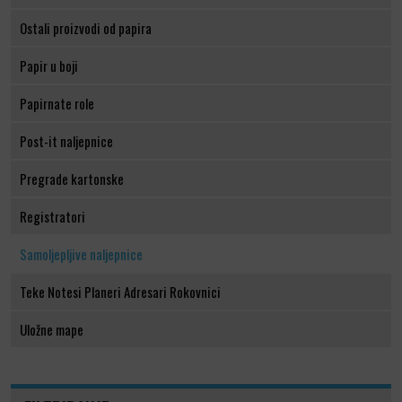
Ostali proizvodi od papira
Papir u boji
Papirnate role
Post-it naljepnice
Pregrade kartonske
Registratori
Samoljepljive naljepnice
Teke Notesi Planeri Adresari Rokovnici
Uložne mape