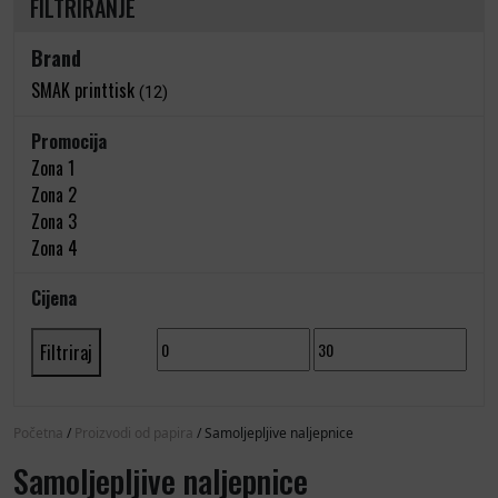
FILTRIRANJE
Brand
SMAK printtisk
(12)
Promocija
Zona 1
Zona 2
Zona 3
Zona 4
Cijena
Min cijena
Maks cijena
Filtriraj
Početna
/
Proizvodi od papira
/ Samoljepljive naljepnice
Samoljepljive naljepnice