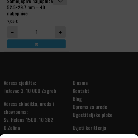
Samoljepive naljepnice –
52.5×29.7 mm – 40
naljepnice
7,05
€
Samoljepive naljepnice - 52.5x29.7 mm – 40 naljepnice količ
Adresa sjedišta:
O nama
Tošovac 3, 10 000 Zagreb
Kontakt
Blog
Adresa skladišta, ureda i
Oprema za urede
showrooma:
Ugostiteljske ploče
Sv. Helena 150D, 10 382
D.Zelina
Uvjeti korištenja
Načini plaćanja