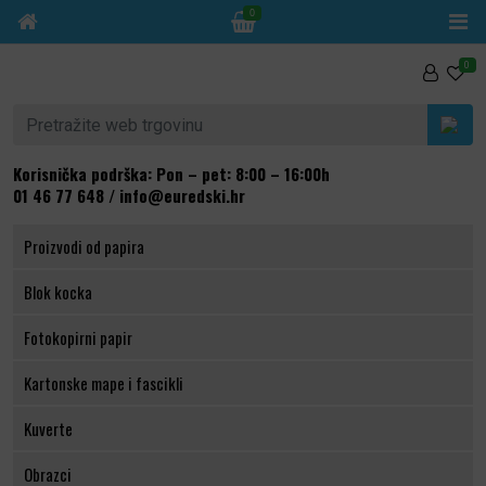
0
Skip to content
0
Pretraži:
Korisnička podrška: Pon – pet: 8:00 – 16:00h
01 46 77 648
/
info@euredski.hr
Proizvodi od papira
Blok kocka
Fotokopirni papir
Kartonske mape i fascikli
Kuverte
Obrazci