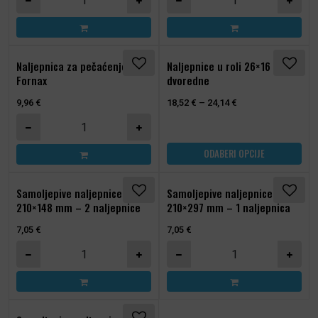
Ovaj proizvod ima više varijanti.
Naljepnica za pečaćenje
Naljepnice u roli 26×16 mm,
Fornax
dvoredne
9,96
€
18,52
€
–
24,14
€
Naljepnica za pečaćenje Fornax količina
ODABERI OPCIJE
Samoljepive naljepnice –
Samoljepive naljepnice –
210×148 mm – 2 naljepnice
210×297 mm – 1 naljepnica
7,05
€
7,05
€
Samoljepive naljepnice - 210x148 mm – 2 naljepnice količin
Samoljepive naljepnice - 2