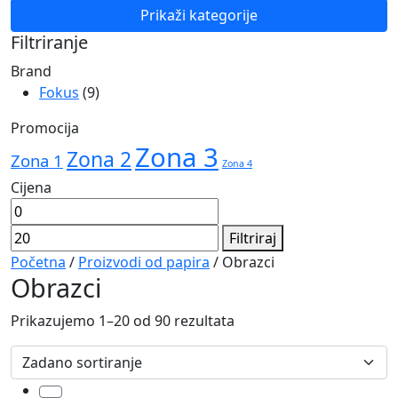
Navigation
Prikaži kategorije
Filtriranje
Brand
Fokus
(9)
Promocija
Zona 3
Zona 2
Zona 1
Zona 4
Cijena
Min
Maks
cijena
cijena
Filtriraj
Početna
/
Proizvodi od papira
/ Obrazci
Obrazci
Prikazujemo 1–20 od 90 rezultata