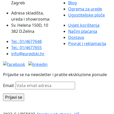
Zagreb
Blog
Oprema za urede
Adresa skladišta,
Ugostiteljske ploče
ureda i showrooma:
Sv. Helena 150D, 10
Uvjeti korištenja
382 D.Zelina
Načini plaćanja
Dostava
Tel.: 01/4677648
Povrat i reklamacija
Tel.: 01/4677655
info@euredski.hr
Prijavite se na newsletter i pratite ekskluzivne ponude
Email: