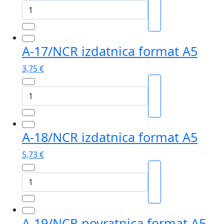
A-
16/NCR
skladišna
primka
A-17/NCR izdatnica format A5
format
A4
3,75
€
količina
A-
17/NCR
izdatnica
format
A-18/NCR izdatnica format A5
A5
količina
5,73
€
A-
18/NCR
izdatnica
format
A-19/NCR povratnica format A5