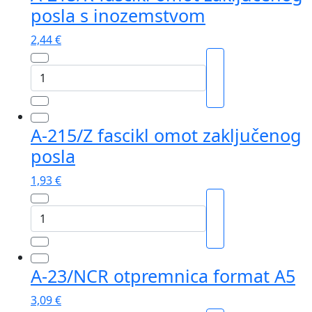
posla s inozemstvom
stanjem
brojila)
2,44
€
količina
A-
215/R
fascikl
omot
A-215/Z fascikl omot zaključenog
zaključenog
posla
posla
s
1,93
€
inozemstvom
količina
A-
215/Z
fascikl
omot
A-23/NCR otpremnica format A5
zaključenog
posla
3,09
€