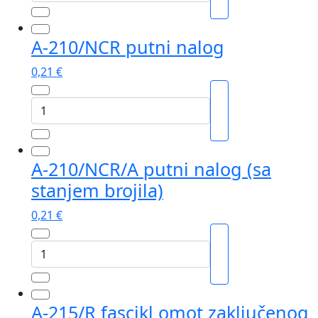
21/NCR
otpremnica
format
A-210/NCR putni nalog
A5
količina
0,21
€
A-
210/NCR
putni
nalog
A-210/NCR/A putni nalog (sa
količina
stanjem brojila)
0,21
€
A-
210/NCR/A
putni
nalog
A-215/R fascikl omot zaključenog
(sa