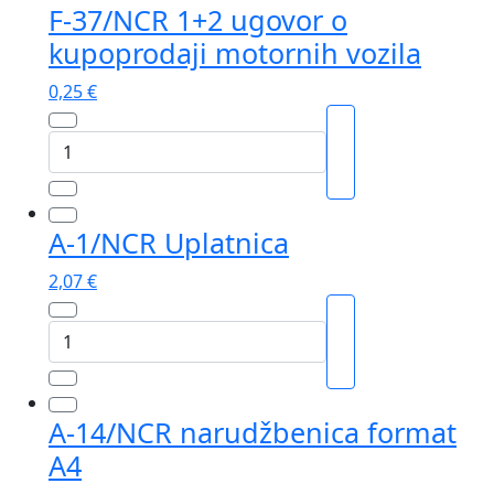
F-37/NCR 1+2 ugovor o
kupoprodaji motornih vozila
0,25
€
F-
37/NCR
1+2
ugovor
A-1/NCR Uplatnica
o
kupoprodaji
2,07
€
motornih
vozila
A-
količina
1/NCR
Uplatnica
količina
A-14/NCR narudžbenica format
A4