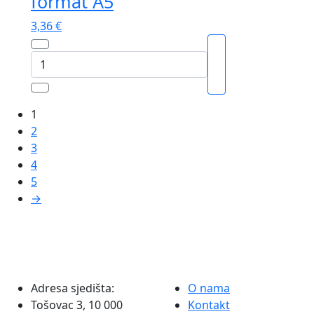
format A5
A4
količina
3,36
€
A-
29/NCR
dostavnica
s
1
primkom
2
format
3
A5
4
količina
5
→
Adresa sjedišta:
O nama
Tošovac 3, 10 000
Kontakt