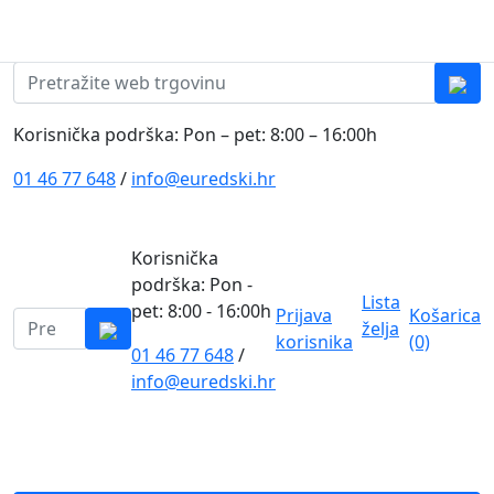
Skip to content
0
0
Pretraži:
Korisnička podrška: Pon – pet: 8:00 – 16:00h
01 46 77 648
/
info@euredski.hr
Korisnička
podrška: Pon -
Lista
pet: 8:00 - 16:00h
Prijava
Košarica
Pretraži:
želja
korisnika
(0)
01 46 77 648
/
0
info@euredski.hr
Kategorija proizvoda
Main