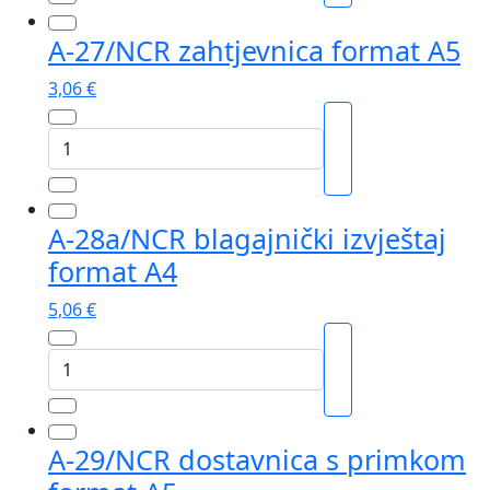
međuskladišnica
format
A-27/NCR zahtjevnica format A5
A5
količina
3,06
€
A-
27/NCR
zahtjevnica
format
A-28a/NCR blagajnički izvještaj
A5
format A4
količina
5,06
€
A-
28a/NCR
blagajnički
izvještaj
A-29/NCR dostavnica s primkom
format