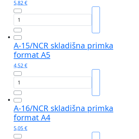
5,82
€
A-
14/NCR
narudžbenica
format
A-15/NCR skladišna primka
A4
format A5
količina
4,52
€
A-
15/NCR
skladišna
primka
A-16/NCR skladišna primka
format
format A4
A5
količina
5,05
€