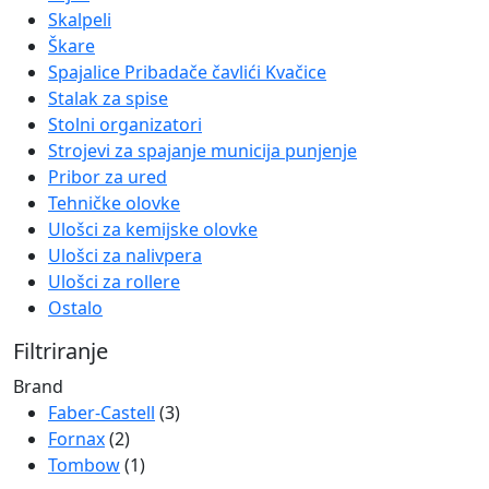
Skalpeli
Škare
Spajalice Pribadače čavlići Kvačice
Stalak za spise
Stolni organizatori
Strojevi za spajanje municija punjenje
Pribor za ured
Tehničke olovke
Ulošci za kemijske olovke
Ulošci za nalivpera
Ulošci za rollere
Ostalo
Filtriranje
Brand
Faber-Castell
(3)
Fornax
(2)
Tombow
(1)