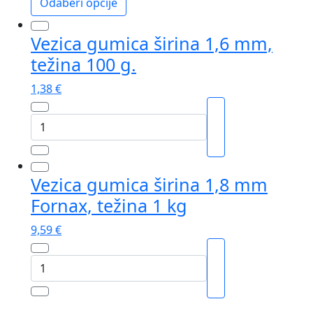
Opcije
Odaberi opcije
se
Ovaj
mogu
Vezica gumica širina 1,6 mm,
proizvod
odabrati
ima
težina 100 g.
na
više
stranici
1,38
€
varijanti.
proizvoda
Opcije
Vezica
se
gumica
mogu
širina
odabrati
1,6
na
Vezica gumica širina 1,8 mm
mm,
stranici
Fornax, težina 1 kg
težina
proizvoda
100
9,59
€
g.
količina
Vezica
gumica
širina