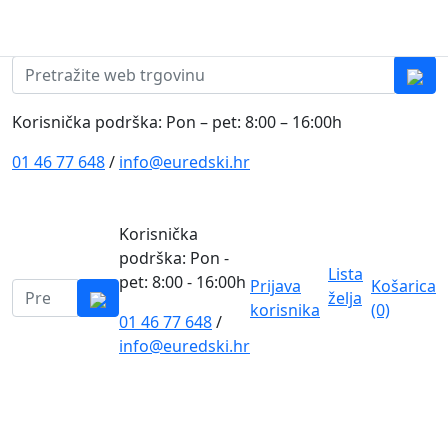
Skip to content
0
0
Pretraži:
Korisnička podrška: Pon – pet: 8:00 – 16:00h
01 46 77 648
/
info@euredski.hr
Korisnička
podrška: Pon -
Lista
pet: 8:00 - 16:00h
Prijava
Košarica
Pretraži:
želja
korisnika
(0)
01 46 77 648
/
0
info@euredski.hr
Kategorija proizvoda
Main