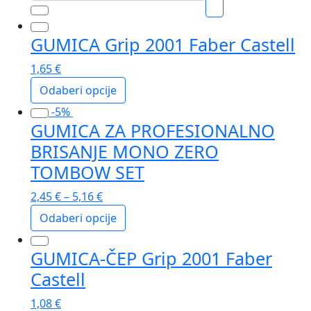
Faber
Castell
GUMICA Grip 2001 Faber Castell
količina
1,65
€
Odaberi opcije
Ovaj
-5%
GUMICA ZA PROFESIONALNO
proizvod
ima
BRISANJE MONO ZERO
više
TOMBOW SET
varijanti.
Opcije
2,45
€
–
5,16
€
se
Odaberi opcije
mogu
Ovaj
odabrati
GUMICA-ČEP Grip 2001 Faber
proizvod
na
ima
Castell
stranici
više
proizvoda
1,08
€
varijanti.