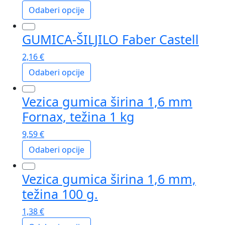
Opcije
Odaberi opcije
se
Ovaj
mogu
GUMICA-ŠILJILO Faber Castell
proizvod
odabrati
ima
na
2,16
€
više
stranici
Odaberi opcije
varijanti.
proizvoda
Opcije
Ovaj
se
Vezica gumica širina 1,6 mm
proizvod
mogu
ima
Fornax, težina 1 kg
odabrati
više
na
9,59
€
varijanti.
stranici
Opcije
Odaberi opcije
proizvoda
se
Ovaj
mogu
Vezica gumica širina 1,6 mm,
proizvod
odabrati
ima
težina 100 g.
na
više
stranici
1,38
€
varijanti.
proizvoda