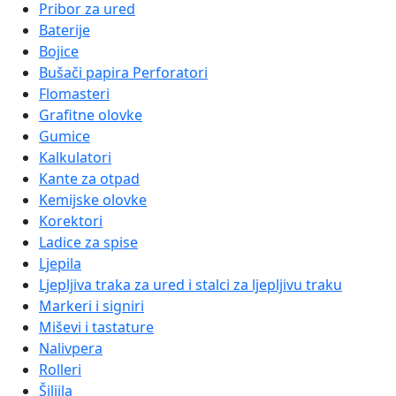
Navigation
Pribor za ured
Baterije
Bojice
Bušači papira Perforatori
Flomasteri
Grafitne olovke
Gumice
Kalkulatori
Kante za otpad
Kemijske olovke
Korektori
Ladice za spise
Ljepila
Ljepljiva traka za ured i stalci za ljepljivu traku
Markeri i signiri
Miševi i tastature
Nalivpera
Rolleri
Šiljila