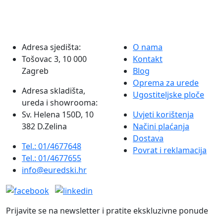
1,8
mm
Fornax,
težina
Adresa sjedišta:
O nama
1
Tošovac 3, 10 000
Kontakt
kg
Zagreb
Blog
količina
Oprema za urede
Adresa skladišta,
Ugostiteljske ploče
ureda i showrooma:
Sv. Helena 150D, 10
Uvjeti korištenja
382 D.Zelina
Načini plaćanja
Dostava
Tel.: 01/4677648
Povrat i reklamacija
Tel.: 01/4677655
info@euredski.hr
Prijavite se na newsletter i pratite ekskluzivne ponude