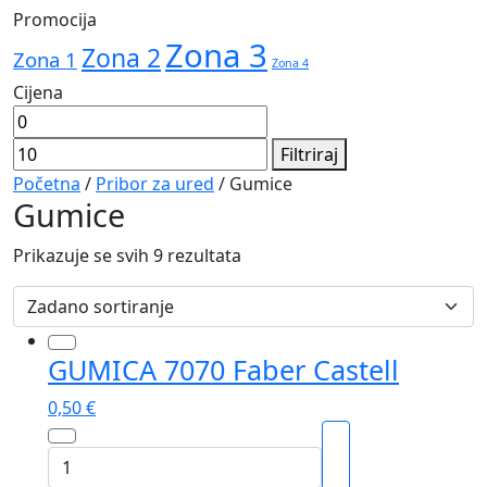
Promocija
Zona 3
Zona 2
Zona 1
Zona 4
Cijena
Min
Maks
cijena
cijena
Filtriraj
Početna
/
Pribor za ured
/ Gumice
Gumice
Prikazuje se svih 9 rezultata
GUMICA 7070 Faber Castell
0,50
€
GUMICA
7070