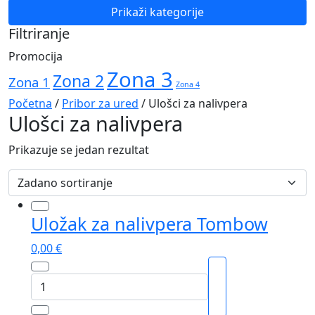
Navigation
Prikaži kategorije
Filtriranje
Promocija
Zona 3
Zona 2
Zona 1
Zona 4
Početna
/
Pribor za ured
/ Ulošci za nalivpera
Ulošci za nalivpera
Prikazuje se jedan rezultat
Uložak za nalivpera Tombow
0,00
€
Uložak
za