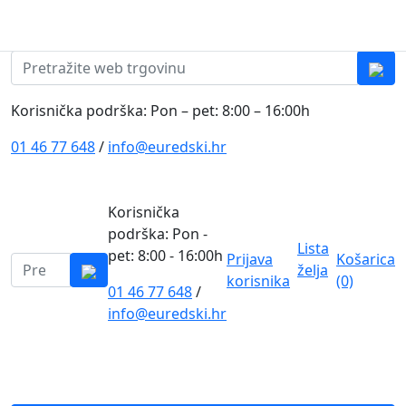
Skip to content
0
0
Pretraži:
Korisnička podrška: Pon – pet: 8:00 – 16:00h
01 46 77 648
/
info@euredski.hr
Korisnička
podrška: Pon -
Lista
pet: 8:00 - 16:00h
Prijava
Košarica
Pretraži:
želja
korisnika
(0)
01 46 77 648
/
0
info@euredski.hr
Kategorija proizvoda
Main