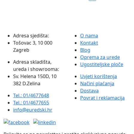
nalivpera
Tombow
količina
Adresa sjedišta:
O nama
Tošovac 3, 10 000
Kontakt
Zagreb
Blog
Oprema za urede
Adresa skladišta,
Ugostiteljske ploče
ureda i showrooma:
Sv. Helena 150D, 10
Uvjeti korištenja
382 D.Zelina
Načini plaćanja
Dostava
Tel.: 01/4677648
Povrat i reklamacija
Tel.: 01/4677655
info@euredski.hr