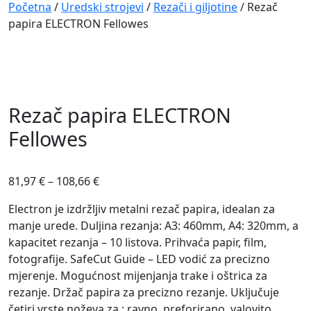
Navigation
Početna
/
Uredski strojevi
/
Rezači i giljotine
/ Rezač
papira ELECTRON Fellowes
Rezač papira ELECTRON
Fellowes
81,97
€
–
108,66
€
Electron je izdržljiv metalni rezač papira, idealan za
manje urede. Duljina rezanja: A3: 460mm, A4: 320mm, a
kapacitet rezanja – 10 listova. Prihvaća papir, film,
fotografije. SafeCut Guide – LED vodić za precizno
mjerenje. Mogućnost mijenjanja trake i oštrica za
rezanje. Držač papira za precizno rezanje. Uključuje
četiri vrste noževa za : ravno, preforirano, valovito