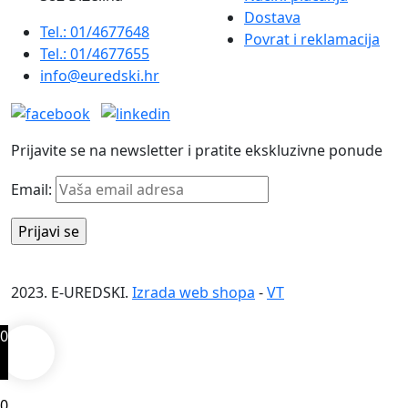
Dostava
Tel.: 01/4677648
Povrat i reklamacija
Tel.: 01/4677655
info@euredski.hr
Prijavite se na newsletter i pratite ekskluzivne ponude
Email:
2023. E-UREDSKI.
Izrada web shopa
-
VT
0
0