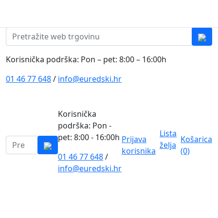
Skip to content
0
0
Pretraži:
Korisnička podrška: Pon – pet: 8:00 – 16:00h
01 46 77 648
/
info@euredski.hr
Korisnička
podrška: Pon -
Lista
pet: 8:00 - 16:00h
Prijava
Košarica
Pretraži:
želja
korisnika
(0)
01 46 77 648
/
0
info@euredski.hr
Kategorija proizvoda
Main