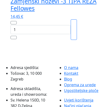
Zamjenski noževi -3 TIPA REZA
Fellowes
stranici
Fellowes
količina
proizvoda
14,45
€
Zamjenski
noževi
-3
TIPA
REZA
Fellowes
količina
Adresa sjedišta:
O nama
Tošovac 3, 10 000
Kontakt
Zagreb
Blog
Oprema za urede
Adresa skladišta,
Ugostiteljske ploče
ureda i showrooma:
Sv. Helena 150D, 10
Uvjeti korištenja
382 D.Zelina
Načini plaćanja