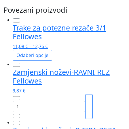
Povezani proizvodi
Trake za potezne rezače 3/1
Fellowes
11,08
€
–
12,76
€
Odaberi opcije
Ovaj
Zamjenski noževi-RAVNI REZ
proizvod
ima
Fellowes
više
9,87
€
varijanti.
Opcije
Zamjenski
se
noževi-
mogu
RAVNI
odabrati
REZ
na