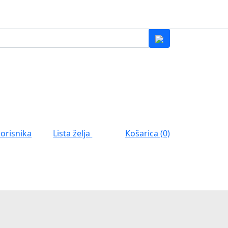
0
Lista želja
korisnika
Košarica (0)
0