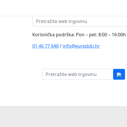
Skip to content
Pretraži:
Korisnička podrška: Pon – pet: 8:00 – 16:00h
01 46 77 648
/
info@euredski.hr
Pretraži:
Kategorija proizvoda
Main
Navigation