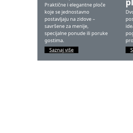
p
Praktične i elegantne ploče
koje se jednostavno
Dvo
postavljaju na zidove –
pos
savršene za menije,
ide
specijalne ponude ili poruke
pog
gostima.
pro
Saznaj više
S