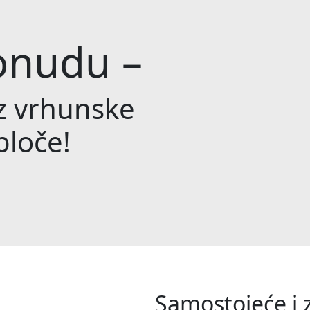
ponudu –
uz vrhunske
ploče!
Samostojeće i 