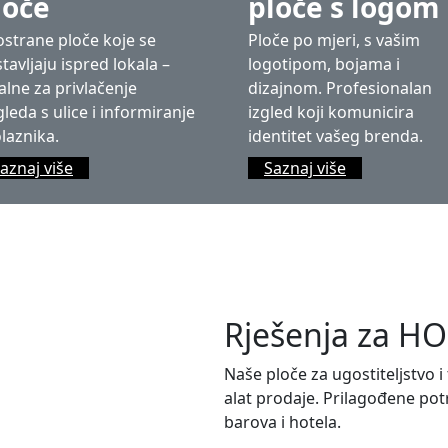
loče
ploče s logom
strane ploče koje se
Ploče po mjeri, s vašim
tavljaju ispred lokala –
logotipom, bojama i
alne za privlačenje
dizajnom. Profesionalan
leda s ulice i informiranje
izgled koji komunicira
laznika.
identitet vašeg brenda.
aznaj više
Saznaj više
Rješenja za H
Naše ploče za ugostiteljstvo i
alat prodaje. Prilagođene po
barova i hotela.