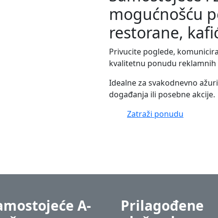
mogućnošću per
restorane, kafi
Privucite poglede, komunicir
kvalitetnu ponudu reklamnih ta
Idealne za svakodnevno ažuri
događanja ili posebne akcije.
Zatraži ponudu
amostojeće A-
Prilagođene