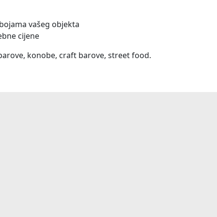
i bojama vašeg objekta
ebne cijene
barove, konobe, craft barove, street food.