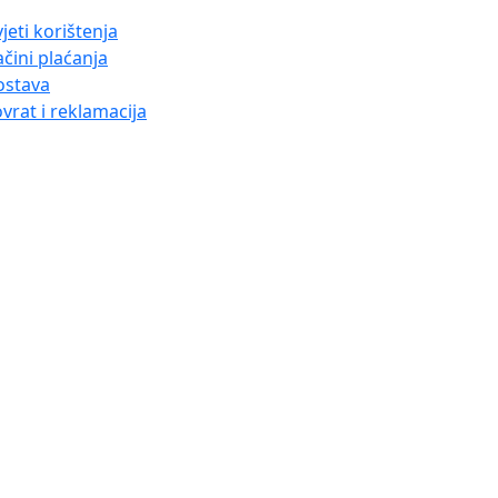
jeti korištenja
čini plaćanja
ostava
vrat i reklamacija