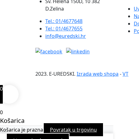
Sv. Helena 150D, 10 382
D.Zelina
Uv
Na
Tel.: 01/4677648
D
Tel.: 01/4677655
Po
info@euredski.hr
2023. E-UREDSKI.
Izrada web shopa
-
VT
0
0
Košarica
Košarica je prazna
Povratak u trgovinu