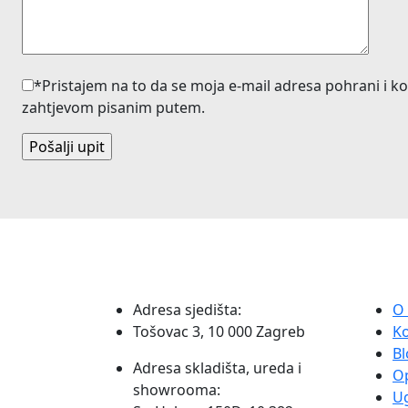
*Pristajem na to da se moja e-mail adresa pohrani i ko
zahtjevom pisanim putem.
Adresa sjedišta:
O
Tošovac 3, 10 000 Zagreb
K
Bl
Adresa skladišta, ureda i
O
showrooma:
Ug