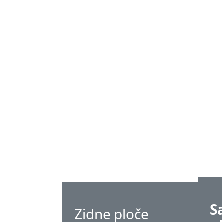
S
Zidne ploče