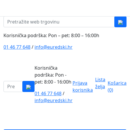
Skip to content
0
0
Pretraži:
Korisnička podrška: Pon – pet: 8:00 – 16:00h
01 46 77 648
/
info@euredski.hr
Korisnička
podrška: Pon -
Lista
pet: 8:00 - 16:00h
Prijava
Košarica
Pretraži:
želja
korisnika
(0)
01 46 77 648
/
0
info@euredski.hr
Kategorija proizvoda
Main