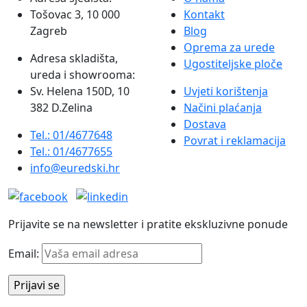
Opcije
Tošovac 3, 10 000
Kontakt
se
Zagreb
Blog
mogu
Oprema za urede
odabrati
Adresa skladišta,
Ugostiteljske ploče
na
ureda i showrooma:
stranici
Sv. Helena 150D, 10
Uvjeti korištenja
proizvoda
382 D.Zelina
Načini plaćanja
Dostava
Tel.: 01/4677648
Povrat i reklamacija
Tel.: 01/4677655
info@euredski.hr
Prijavite se na newsletter i pratite ekskluzivne ponude
Email: