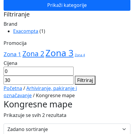
Navigation
Prikaži kategorije
Filtriranje
Brand
Exacompta
(1)
Promocija
Zona 3
Zona 2
Zona 1
Zona 4
Cijena
Min
Maks
cijena
cijena
Filtriraj
Početna
/
Arhiviranje, pakiranje i
označavanje
/ Kongresne mape
Kongresne mape
Prikazuje se svih 2 rezultata