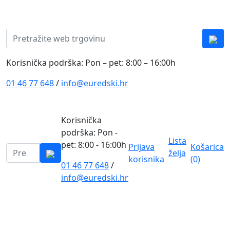
Skip to content
0
0
Pretraži:
Korisnička podrška: Pon – pet: 8:00 – 16:00h
01 46 77 648
/
info@euredski.hr
Korisnička
podrška: Pon -
Lista
pet: 8:00 - 16:00h
Prijava
Košarica
Pretraži:
želja
korisnika
(0)
01 46 77 648
/
0
info@euredski.hr
Kategorija proizvoda
Main