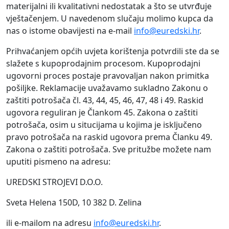
materijalni ili kvalitativni nedostatak a što se utvrđuje
vještačenjem. U navedenom slučaju molimo kupca da
nas o istome obavijesti na e-mail
info@euredski.hr
.
Prihvaćanjem općih uvjeta korištenja potvrdili ste da se
slažete s kupoprodajnim procesom. Kupoprodajni
ugovorni proces postaje pravovaljan nakon primitka
pošiljke. Reklamacije uvažavamo sukladno Zakonu o
zaštiti potrošača čl. 43, 44, 45, 46, 47, 48 i 49. Raskid
ugovora reguliran je Člankom 45. Zakona o zaštiti
potrošača, osim u situcijama u kojima je isključeno
pravo potrošača na raskid ugovora prema Članku 49.
Zakona o zaštiti potrošača. Sve pritužbe možete nam
uputiti pismeno na adresu:
UREDSKI STROJEVI D.O.O.
Sveta Helena 150D, 10 382 D. Zelina
ili e-mailom na adresu
info@euredski.hr
.