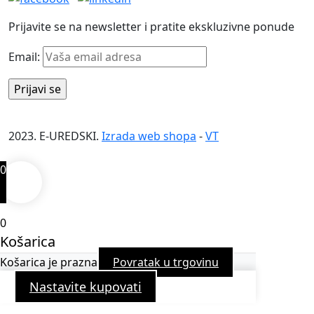
Prijavite se na newsletter i pratite ekskluzivne ponude
Email:
2023. E-UREDSKI.
Izrada web shopa
-
VT
0
0
Košarica
Košarica je prazna
Povratak u trgovinu
Nastavite kupovati