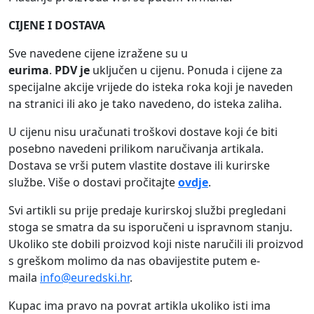
CIJENE I DOSTAVA
Sve navedene cijene izražene su u
eurima
.
PDV
je
uključen u cijenu. Ponuda i cijene za
specijalne akcije vrijede do isteka roka koji je naveden
na stranici ili ako je tako navedeno, do isteka zaliha.
U cijenu nisu uračunati troškovi dostave koji će biti
posebno navedeni prilikom naručivanja artikala.
Dostava se vrši putem vlastite dostave ili kurirske
službe. Više o dostavi pročitajte
ovdje
.
Svi artikli su prije predaje kurirskoj službi pregledani
stoga se smatra da su isporučeni u ispravnom stanju.
Ukoliko ste dobili proizvod koji niste naručili ili proizvod
s greškom molimo da nas obavijestite putem e-
maila
info@euredski.hr
.
Kupac ima pravo na povrat artikla ukoliko isti ima