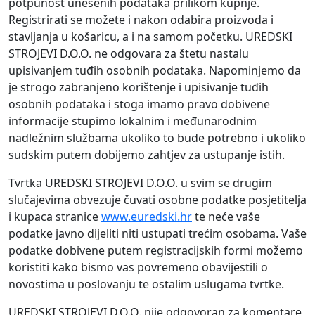
potpunost unesenih podataka prilikom kupnje.
Registrirati se možete i nakon odabira proizvoda i
stavljanja u košaricu, a i na samom početku. UREDSKI
STROJEVI D.O.O. ne odgovara za štetu nastalu
upisivanjem tuđih osobnih podataka. Napominjemo da
je strogo zabranjeno korištenje i upisivanje tuđih
osobnih podataka i stoga imamo pravo dobivene
informacije stupimo lokalnim i međunarodnim
nadležnim službama ukoliko to bude potrebno i ukoliko
sudskim putem dobijemo zahtjev za ustupanje istih.
Tvrtka UREDSKI STROJEVI D.O.O. u svim se drugim
slučajevima obvezuje čuvati osobne podatke posjetitelja
i kupaca stranice
www.euredski.hr
te neće vaše
podatke javno dijeliti niti ustupati trećim osobama. Vaše
podatke dobivene putem registracijskih formi možemo
koristiti kako bismo vas povremeno obavijestili o
novostima u poslovanju te ostalim uslugama tvrtke.
UREDSKI STROJEVI D.O.O. nije odgovoran za komentare