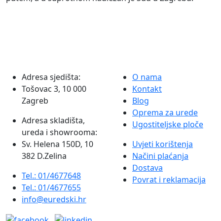
Adresa sjedišta:
O nama
Tošovac 3, 10 000
Kontakt
Zagreb
Blog
Oprema za urede
Adresa skladišta,
Ugostiteljske ploče
ureda i showrooma:
Sv. Helena 150D, 10
Uvjeti korištenja
382 D.Zelina
Načini plaćanja
Dostava
Tel.: 01/4677648
Povrat i reklamacija
Tel.: 01/4677655
info@euredski.hr