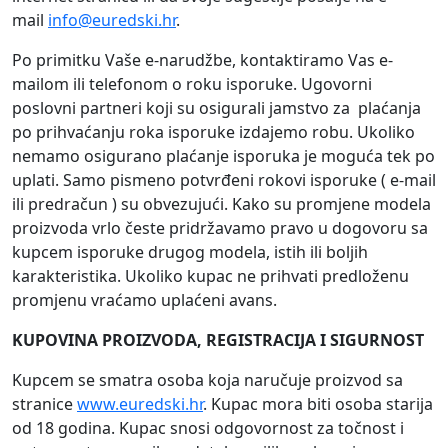
mail
info@euredski.hr
.
Po primitku Vaše e-narudžbe, kontaktiramo Vas e-
mailom ili telefonom o roku isporuke. Ugovorni
poslovni partneri koji su osigurali jamstvo za plaćanja
po prihvaćanju roka isporuke izdajemo robu. Ukoliko
nemamo osigurano plaćanje isporuka je moguća tek po
uplati. Samo pismeno potvrđeni rokovi isporuke ( e-mail
ili predračun ) su obvezujući. Kako su promjene modela
proizvoda vrlo česte pridržavamo pravo u dogovoru sa
kupcem isporuke drugog modela, istih ili boljih
karakteristika. Ukoliko kupac ne prihvati predloženu
promjenu vraćamo uplaćeni avans.
KUPOVINA PROIZVODA, REGISTRACIJA I SIGURNOST
Kupcem se smatra osoba koja naručuje proizvod sa
stranice
www.euredski.hr
. Kupac mora biti osoba starija
od 18 godina. Kupac snosi odgovornost za točnost i