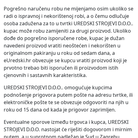
Pogrešno naručenu robu ne mijenjamo osim ukoliko se
radi o ispravnoj i nekorištenoj robi, a o čemu odlučuje
osoba zadužena za to u tvrtki UREDSKI STROJEVI D.O.O..
kupac može robu zamijeniti za drugi proizvod. Ukoliko
dođe do pogrešno isporučene robe, kupac je dužan
navedeni proizvod vratiti neoštećen i nekorišten u
originalnom pakiranju u roku od sedam dana, a
eUredski.hr obvezuje se kupcu vratiti proizvod koji je
prvotno trebao biti isporučen ili proizvodom istih
cjenovnih i sastavnih karakteristika.
UREDSKI STROJEVI D.O.O.. omogućuje kupcima
podnošenje prigovora putem pošte na adresu tvrtke, ili
elektroničke pošte te se obvezuje odgovoriti na njih u
roku od 15 dana od kada je prigovor zaprimljen.
Eventualne sporove između trgovca i kupca, UREDSKI
STROJEVI D.O.O. nastojat će riješiti dogovorom i mirnim
putem, a u suprotnom nadležan je Sud u Zagrebu.