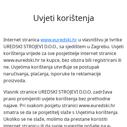
Navigation
Uvjeti korištenja
Internet stranica
www.euredski.hr
u vlasništvu je tvrtke
UREDSKI STROJEVI D.O.O., sa sjedištem u Zagrebu. Uvjeti
korištenja vrijede za sve posjetitelje internet stranice
www.euredski.hr te kupce, bez obzira bili registrirani ili
ne. Uvjetima korištenja utvrđuje se postupak
naručivanja, plaćanja, isporuke te reklamacije
proizvoda.
Vlasnik stranice UREDSKI STROJEVI D.O.O. zadržava
pravo promijeniti uvjete korištenja bez prethodne
najave. Pri svakom posjetu stranici www.euredski.hr
smatra se da se posjetitelj slaže s Uvjetima korištenja.
Ukoliko se ne slaže, molimo da prestane koristiti
internet stranicu ili da svoje sugestije pošalje na e-