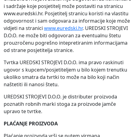
i sadržaje koje posjetitelj može postaviti na stranicu
www.euredski.hr. Posjetitelj stranicu koristi na vlastitu
odgovornost i sam odgovara za informacije koje može
vidjeti na stranici
www.euredski.hr
. UREDSKI STROJEVI
D.O.O. ne može biti odgovoran za eventualnu štetu
prouzročenu pogrešno intepretiranim informacijama
od strane posjetitelja stranice.
Tvrtka UREDSKI STROJEVI D.O.O. ima pravo raskinuti
ugovor s kupcem/posjetiteljem u bilo kojem trenutku
ukoliko smatra da tvrtki to može na bilo koji način
naštetiti ili nanosi štetu.
UREDSKI STROJEVI D.O.O. je distributer proizvoda
poznatih robnih marki stoga za proizvode jamče
upravo te tvrtke.
PLAĆANJE PROIZVODA
Plaćanje proizvoda vrši se putem virmana.