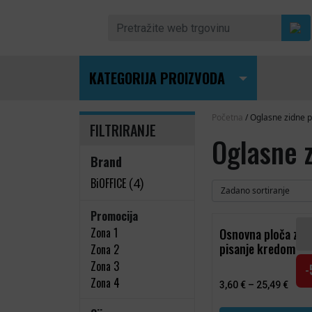
Skip to content
Pretraži:
KATEGORIJA PROIZVODA
Main Navigation
Početna
/ Oglasne zidne p
FILTRIRANJE
Oglasne 
Brand
BiOFFICE
(4)
Promocija
Ovaj proizvod ima
Zona 1
Osnovna ploča za
pisanje kredom
Zona 2
Zona 3
Zona 4
3,60
€
–
25,49
€