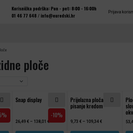
Korisnička podrška: Pon - pet: 8:00 - 16:00h
Prijava koris
01 46 77 648
/
info@euredski.hr
loče
zidne ploče
 više varijanti. Opcije se mogu odabrati na stranici proiz
Ovaj proizvod ima više varijanti. Opcije se mogu od
Ovaj proizvod ima više vari
Ova
Snap display
Prijelazna ploča za
Plo
pisanje kredom
slo
okv
-5%
-10%
26,49
€
–
138,01
€
9,73
€
–
109,34
€
53,