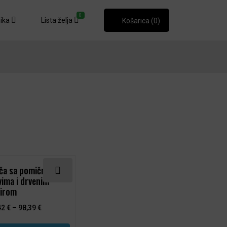
0
nika
Lista želja
Košarica (0)
voda
abrati na stranici proizvoda
janti. Opcije se mogu odabrati na stranici proizvoda
j proizvod ima više varijanti. Opcije se mogu odabrati na 
ča sa pomičnim
vima i drvenim
irom
42
€
–
98,39
€