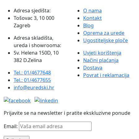
Adresa sjedišta:
O nama
Tošovac 3, 10 000
Kontakt
Zagreb
Blog
Oprema za urede
Adresa skladišta,
Ugostiteljske ploče
ureda i showrooma:
Sv. Helena 150D, 10
Uvjeti korištenja
382 D.Zelina
Načini plaćanja
Dostava
Tel.: 01/4677648
Povrat i reklamacija
Tel.: 01/4677655
info@euredski.hr
Prijavite se na newsletter i pratite ekskluzivne ponude
Email: