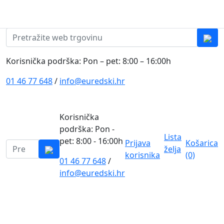
Skip to content
0
0
Pretraži:
Korisnička podrška: Pon – pet: 8:00 – 16:00h
01 46 77 648
/
info@euredski.hr
Korisnička
podrška: Pon -
Lista
pet: 8:00 - 16:00h
Prijava
Košarica
Pretraži:
želja
korisnika
(0)
01 46 77 648
/
0
info@euredski.hr
Kategorija proizvoda
Main