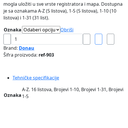
mogla uložiti u sve vrste registratora i mapa. Dostupna
je sa oznakama A-Z (5 listova), 1-5 (5 listova), 1-10 (10
listova) i 1-31 (31 list).
Oznaka
Obriši
Pregrada
plastična
Brand:
Donau
format
Šifra proizvoda:
ref-903
A4,
sa
brojevima
Tehničke specifikacije
i
slovima
A-Z. 16 listova, Brojevi 1-10, Brojevi 1-31, Brojevi
Donau
Oznaka
1-5
količina