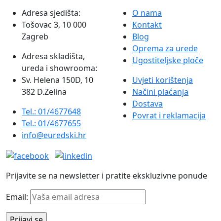
Adresa sjedišta:
O nama
Tošovac 3, 10 000
Kontakt
Zagreb
Blog
Oprema za urede
Adresa skladišta,
Ugostiteljske ploče
ureda i showrooma:
Sv. Helena 150D, 10
Uvjeti korištenja
382 D.Zelina
Načini plaćanja
Dostava
Tel.: 01/4677648
Povrat i reklamacija
Tel.: 01/4677655
info@euredski.hr
Prijavite se na newsletter i pratite ekskluzivne ponude
Email: