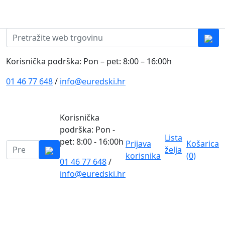
Skip to content
0
0
Pretraži:
Korisnička podrška: Pon – pet: 8:00 – 16:00h
01 46 77 648
/
info@euredski.hr
Korisnička
podrška: Pon -
Lista
pet: 8:00 - 16:00h
Prijava
Košarica
Pretraži:
želja
korisnika
(0)
01 46 77 648
/
0
info@euredski.hr
Kategorija proizvoda
Main