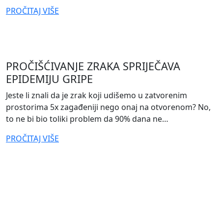
from
PROČITAJ VIŠE
KAKO
POTAKNUTI
TIM
DA
PROČIŠĆIVANJE ZRAKA SPRIJEČAVA
IZRAVNIJE
EPIDEMIJU GRIPE
KOMUNICIRA
POVRATNE
Jeste li znali da je zrak koji udišemo u zatvorenim
INFORMACIJE
prostorima 5x zagađeniji nego onaj na otvorenom? No,
to ne bi bio toliki problem da 90% dana ne…
from
PROČITAJ VIŠE
PROČIŠĆIVANJE
ZRAKA
SPRIJEČAVA
EPIDEMIJU
GRIPE