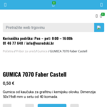
0
Skip to content
0
Pretraži:
Korisnička podrška: Pon – pet: 8:00 – 16:00h
01 46 77 648
/
info@euredski.hr
Početna
/
Pribor za ured
/
Gumice
/ GUMICA 7070 Faber Castell
GUMICA 7070 Faber Castell
0,50
€
Gumica od kaučuka za grafitnu i kemijsku olovku. Dimenzija:
50x19x8 mm u setu od 40 komada.
GUMICA 7070 Faber Castell količina