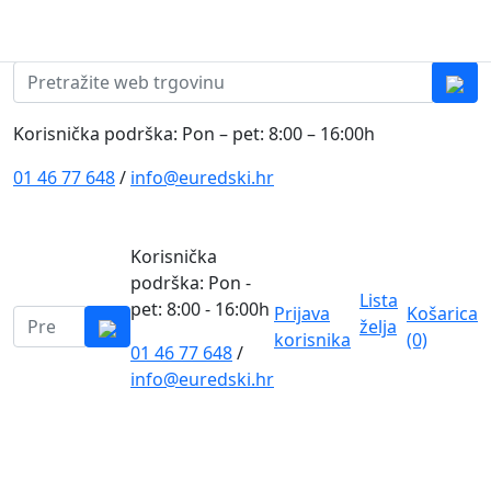
Skip to content
0
0
Pretraži:
Korisnička podrška: Pon – pet: 8:00 – 16:00h
01 46 77 648
/
info@euredski.hr
Korisnička
podrška: Pon -
Lista
pet: 8:00 - 16:00h
Prijava
Košarica
Pretraži:
želja
korisnika
(0)
01 46 77 648
/
0
info@euredski.hr
Kategorija proizvoda
Main