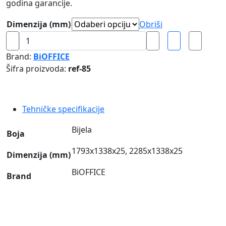
godina garancije.
Dimenzija (mm)
Obriši
Interaktivna
ploča
Brand:
BiOFFICE
količina
Šifra proizvoda:
ref-85
Tehničke specifikacije
Bijela
Boja
1793x1338x25, 2285x1338x25
Dimenzija (mm)
BiOFFICE
Brand