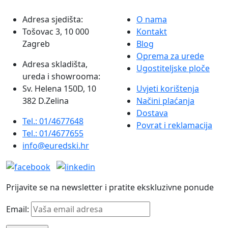
Adresa sjedišta:
O nama
Tošovac 3, 10 000
Kontakt
Zagreb
Blog
Oprema za urede
Adresa skladišta,
Ugostiteljske ploče
ureda i showrooma:
Sv. Helena 150D, 10
Uvjeti korištenja
382 D.Zelina
Načini plaćanja
Dostava
Tel.: 01/4677648
Povrat i reklamacija
Tel.: 01/4677655
info@euredski.hr
Prijavite se na newsletter i pratite ekskluzivne ponude
Email: