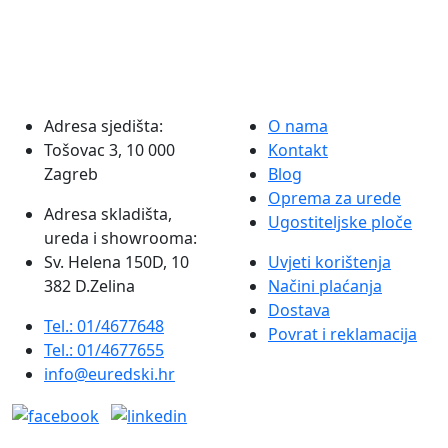
količina
Adresa sjedišta:
O nama
Tošovac 3, 10 000
Kontakt
Zagreb
Blog
Oprema za urede
Adresa skladišta,
Ugostiteljske ploče
ureda i showrooma:
Sv. Helena 150D, 10
Uvjeti korištenja
382 D.Zelina
Načini plaćanja
Dostava
Tel.: 01/4677648
Povrat i reklamacija
Tel.: 01/4677655
info@euredski.hr