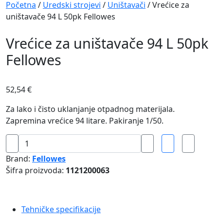
Navigation
Početna
/
Uredski strojevi
/
Uništavači
/ Vrećice za
uništavače 94 L 50pk Fellowes
Vrećice za uništavače 94 L 50pk
Fellowes
52,54
€
Za lako i čisto uklanjanje otpadnog materijala.
Zapremina vrećice 94 litare. Pakiranje 1/50.
Vrećice
za
Brand:
Fellowes
uništavače
Šifra proizvoda:
1121200063
94
L
50pk
Tehničke specifikacije
Fellowes