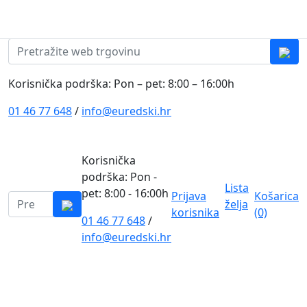
Skip to content
0
0
Pretraži:
Korisnička podrška: Pon – pet: 8:00 – 16:00h
01 46 77 648
/
info@euredski.hr
Korisnička
podrška: Pon -
Lista
pet: 8:00 - 16:00h
Prijava
Košarica
Pretraži:
želja
korisnika
(0)
01 46 77 648
/
0
info@euredski.hr
Kategorija proizvoda
Main