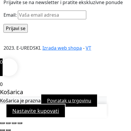
Prijavite se na newsletter i pratite ekskluzivne ponude
Email:
2023. E-UREDSKI.
Izrada web shopa
-
VT
0
0
Košarica
Košarica je prazna
Povratak u trgovinu
Nastavite kupovati