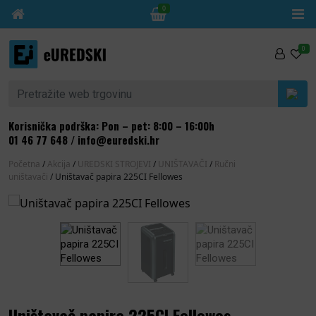
0
Skip to content
0
Pretraži:
Korisnička podrška: Pon – pet: 8:00 – 16:00h
01 46 77 648
/
info@euredski.hr
Početna
/
Akcija
/
UREDSKI STROJEVI
/
UNIŠTAVAČI
/
Ručni
uništavači
/ Uništavač papira 225CI Fellowes
Uništavač papira 225CI Fellowes