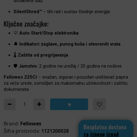
dotaknete ulaz
SilentShred™
– tihi rad i sustav štednje energije
Ključne značajke:
💡
Auto Start/Stop elektronika
🔔
Indikatori zaglave, punog koša i otvorenih vrata
🌡️
Zaštita od pregrijavanja
🛡️
Jamstvo:
2 godine na uređaj / 20 godina na noževe
Fellowes 225Ci
– snažan, siguran i pouzdan uništavač papira
za veće urede, osmišljen za maksimalnu učinkovitost i zaštitu
dokumenata.
Uništavač papira 225CI Fellowes količina
Brand:
Fellowes
Besplatna dostava
Šifra proizvoda:
1121200028
za iznose iznad