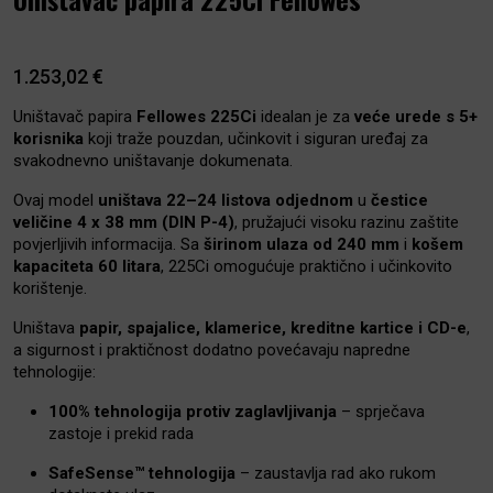
1.253,02
€
Uništavač papira
Fellowes 225Ci
idealan je za
veće urede s 5+
korisnika
koji traže pouzdan, učinkovit i siguran uređaj za
svakodnevno uništavanje dokumenata.
Ovaj model
uništava 22–24 listova odjednom
u
čestice
veličine 4 x 38 mm (DIN P-4)
, pružajući visoku razinu zaštite
povjerljivih informacija. Sa
širinom ulaza od 240 mm
i
košem
kapaciteta 60 litara
, 225Ci omogućuje praktično i učinkovito
korištenje.
Uništava
papir, spajalice, klamerice, kreditne kartice i CD-e
,
a sigurnost i praktičnost dodatno povećavaju napredne
tehnologije:
100% tehnologija protiv zaglavljivanja
– sprječava
zastoje i prekid rada
SafeSense™ tehnologija
– zaustavlja rad ako rukom