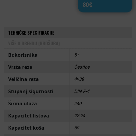
80€
TEHNIČKE SPECIFIKACIJE
VIŠE O BRENDU (BROŠURA)
Br.korisnika
5+
Vrsta reza
Čestice
Veličina reza
4×38
Stupanj sigurnosti
DIN P-4
Širina ulaza
240
Kapacitet listova
22-24
Kapacitet koša
60