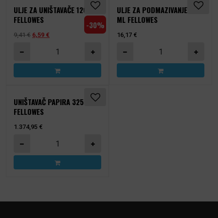
ULJE ZA UNIŠTAVAČE 120 ML
ULJE ZA PODMAZIVANJE 350
FELLOWES
ML FELLOWES
-30%
Izvorna cijena bila je: 9,41 €.
Trenutna cijena je: 6,59 €.
9,41
€
6,59
€
16,17
€
Ulje za uništavače 120 ml Fellowes količina
Ulje za podmazivanje 350 m
UNIŠTAVAČ PAPIRA 325CI
FELLOWES
1.374,95
€
Uništavač papira 325Ci Fellowes količina