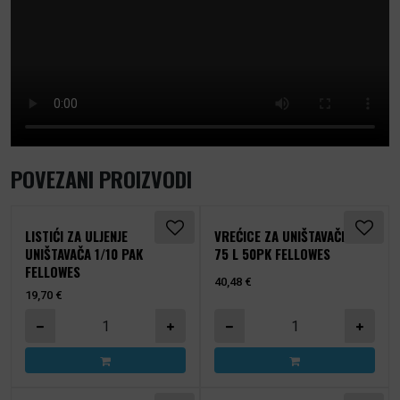
POVEZANI PROIZVODI
LISTIĆI ZA ULJENJE
VREĆICE ZA UNIŠTAVAČE 53-
UNIŠTAVAČA 1/10 PAK
75 L 50PK FELLOWES
FELLOWES
40,48
€
19,70
€
Listići za uljenje uništavača 1/10 PAK Fellowes količina
Vrećice za uništavače 53-7