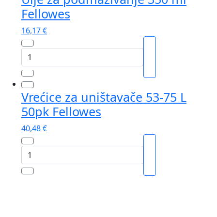
1/10
Fellowes
PAK
Fellowes
16,17
€
količina
Ulje
za
podmazivanje
350
Vrećice za uništavače 53-75 L
ml
50pk Fellowes
Fellowes
količina
40,48
€
Vrećice
za
uništavače
53-
75
L