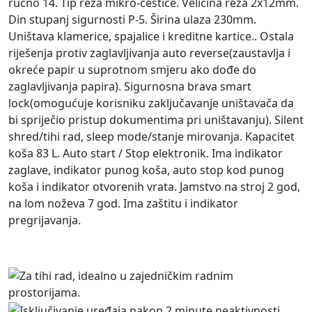
ručno 14. Tip reza mikro-čestice. Veličina reza 2x12mm.
Din stupanj sigurnosti P-5. Širina ulaza 230mm.
Uništava klamerice, spajalice i kreditne kartice.. Ostala
riješenja protiv zaglavljivanja auto reverse(zaustavlja i
okreće papir u suprotnom smjeru ako dođe do
zaglavljivanja papira). Sigurnosna brava smart
lock(omogućuje korisniku zaključavanje uništavača da
bi spriječio pristup dokumentima pri uništavanju). Silent
shred/tihi rad, sleep mode/stanje mirovanja. Kapacitet
koša 83 L. Auto start / Stop elektronik. Ima indikator
zaglave, indikator punog koša, auto stop kod punog
koša i indikator otvorenih vrata. Jamstvo na stroj 2 god,
na lom noževa 7 god. Ima zaštitu i indikator
pregrijavanja.