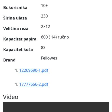
10+
Br.korisnika
230
Širina ulaza
2×12
Veličina reza
600 ( 14) ručno
Kapacitet papira
83
Kapacitet koša
Fellowes
Brand
12269690-1.pdf
17777656-2.pdf
Video