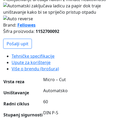
Brand:
Fellowes
Šifra proizvoda:
1152700092
Pošalji upit
Tehničke specifikacije
Upute za korištenje
Više o brendu (brošura)
Micro – Cut
Vrsta reza
Automatsko
Uništavanje
60
Radni ciklus
DIN P-5
Stupanj sigurnosti