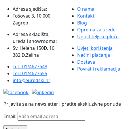
50pk
Adresa sjedišta:
O nama
Fellowes
Tošovac 3, 10 000
Kontakt
količina
Zagreb
Blog
Oprema za urede
Adresa skladišta,
Ugostiteljske ploče
ureda i showrooma:
Sv. Helena 150D, 10
Uvjeti korištenja
382 D.Zelina
Načini plaćanja
Dostava
Tel.: 01/4677648
Povrat i reklamacija
Tel.: 01/4677655
info@euredski.hr
Prijavite se na newsletter i pratite ekskluzivne ponude
Email: