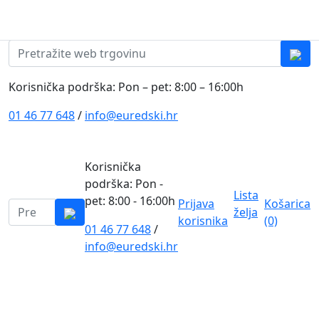
Skip to content
0
0
Pretraži:
Korisnička podrška: Pon – pet: 8:00 – 16:00h
01 46 77 648
/
info@euredski.hr
Korisnička
podrška: Pon -
Lista
pet: 8:00 - 16:00h
Prijava
Košarica
Pretraži:
želja
korisnika
(0)
01 46 77 648
/
0
info@euredski.hr
Kategorija proizvoda
Main