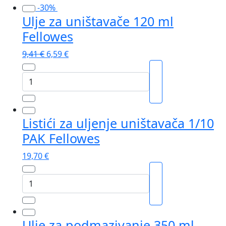
-30%
Ulje za uništavače 120 ml
Fellowes
Izvorna
Trenutna
9,41
€
6,59
€
cijena
cijena
Ulje
bila
je:
za
je:
6,59 €.
uništavače
9,41 €.
120
Listići za uljenje uništavača 1/10
ml
PAK Fellowes
Fellowes
količina
19,70
€
Listići
za
uljenje
uništavača
Ulje za podmazivanje 350 ml