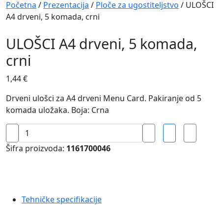
Navigation
Početna
/
Prezentacija
/
Ploče za ugostiteljstvo
/ ULOŠCI
A4 drveni, 5 komada, crni
ULOŠCI A4 drveni, 5 komada,
crni
1,44
€
Drveni ulošci za A4 drveni Menu Card. Pakiranje od 5
komada uložaka. Boja: Crna
ULOŠCI
A4
Šifra proizvoda:
1161700046
drveni,
5
komada,
crni
Tehničke specifikacije
količina