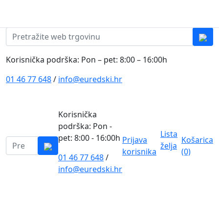
Skip to content
0
0
Pretraži:
Korisnička podrška: Pon – pet: 8:00 – 16:00h
01 46 77 648
/
info@euredski.hr
Korisnička
podrška: Pon -
Lista
pet: 8:00 - 16:00h
Prijava
Košarica
Pretraži:
želja
korisnika
(0)
01 46 77 648
/
0
info@euredski.hr
Kategorija proizvoda
Main