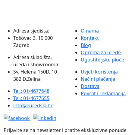
Adresa sjedišta:
O nama
Tošovac 3, 10 000
Kontakt
Zagreb
Blog
Oprema za urede
Adresa skladišta,
Ugostiteljske ploče
ureda i showrooma:
Sv. Helena 150D, 10
Uvjeti korištenja
382 D.Zelina
Načini plaćanja
Dostava
Tel.: 01/4677648
Povrat i reklamacija
Tel.: 01/4677655
info@euredski.hr
Prijavite se na newsletter i pratite ekskluzivne ponude