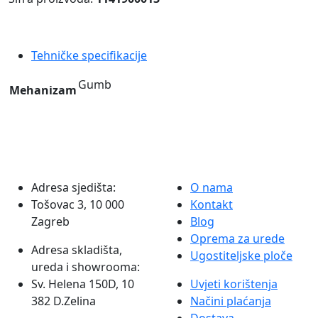
budžet
Exactive
Excase
Tehničke specifikacije
Exacompta
količina
Gumb
Mehanizam
Adresa sjedišta:
O nama
Tošovac 3, 10 000
Kontakt
Zagreb
Blog
Oprema za urede
Adresa skladišta,
Ugostiteljske ploče
ureda i showrooma:
Sv. Helena 150D, 10
Uvjeti korištenja
382 D.Zelina
Načini plaćanja
Dostava