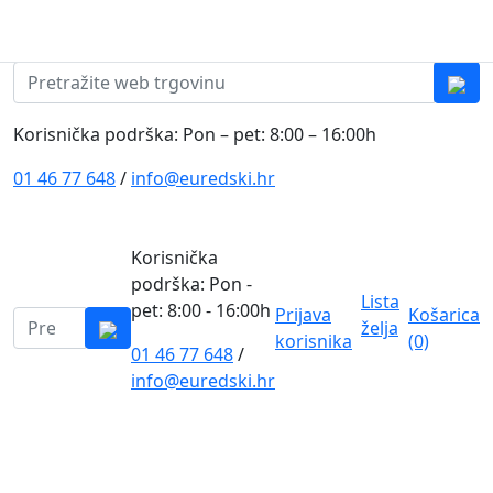
Skip to content
0
0
Pretraži:
Korisnička podrška: Pon – pet: 8:00 – 16:00h
01 46 77 648
/
info@euredski.hr
Korisnička
podrška: Pon -
Lista
pet: 8:00 - 16:00h
Prijava
Košarica
Pretraži:
želja
korisnika
(0)
01 46 77 648
/
0
info@euredski.hr
Kategorija proizvoda
Main