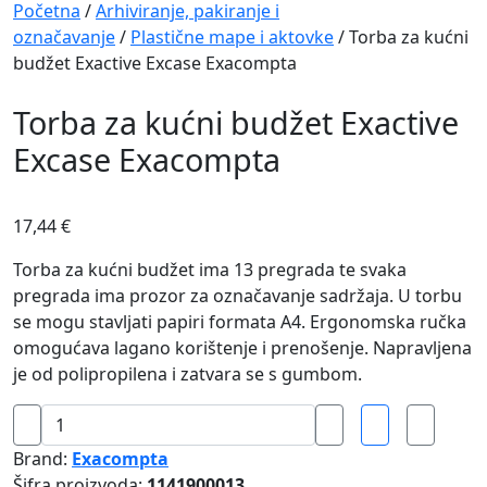
Navigation
Početna
/
Arhiviranje, pakiranje i
označavanje
/
Plastične mape i aktovke
/ Torba za kućni
budžet Exactive Excase Exacompta
Torba za kućni budžet Exactive
Excase Exacompta
17,44
€
Torba za kućni budžet ima 13 pregrada te svaka
pregrada ima prozor za označavanje sadržaja. U torbu
se mogu stavljati papiri formata A4. Ergonomska ručka
omogućava lagano korištenje i prenošenje. Napravljena
je od polipropilena i zatvara se s gumbom.
Torba
za
Brand:
Exacompta
kućni
Šifra proizvoda:
1141900013