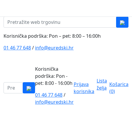
Skip to content
0
0
Pretraži:
Korisnička podrška: Pon – pet: 8:00 – 16:00h
01 46 77 648
/
info@euredski.hr
Korisnička
podrška: Pon -
Lista
pet: 8:00 - 16:00h
Prijava
Košarica
Pretraži:
želja
korisnika
(0)
01 46 77 648
/
0
info@euredski.hr
Kategorija proizvoda
Main