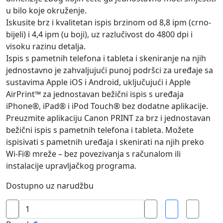
u bilo koje okruženje.
Iskusite brz i kvalitetan ispis brzinom od 8,8 ipm (crno-
bijeli) i 4,4 ipm (u boji), uz razlučivost do 4800 dpi i
visoku razinu detalja.
Ispis s pametnih telefona i tableta i skeniranje na njih
jednostavno je zahvaljujući punoj podršci za uređaje sa
sustavima Apple iOS i Android, uključujući i Apple
AirPrint™ za jednostavan bežični ispis s uređaja
iPhone®, iPad® i iPod Touch® bez dodatne aplikacije.
Preuzmite aplikaciju Canon PRINT za brz i jednostavan
bežični ispis s pametnih telefona i tableta. Možete
ispisivati s pametnih uređaja i skenirati na njih preko
Wi-Fi® mreže – bez povezivanja s računalom ili
instalacije upravljačkog programa.
Dostupno uz narudžbu
Tintni
multifunkcionalni