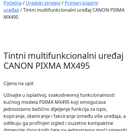
Navigation
Početna
/
Uredski strojevi
/
Printeri kopirni
uređaji
/ Tintni multifunkcionalni uređaj CANON PIXMA
MX495
Tintni multifunkcionalni uređaj
CANON PIXMA MX495
Cijena na upit
Uživajte u isplativoj, svakodnevnoj funkcionalnosti
kućnog modela PIXMA MX495 koji omogućava
jednostavno bežično dijeljenje funkcija za ispis,
kopiranje, skeniranje i faksiranje između više uređaja, a
odlikuju ga profinjen izgled i izuzetno kompaktne
dimenzije zbog kojih ćete ga jednostavno moći smjestiti