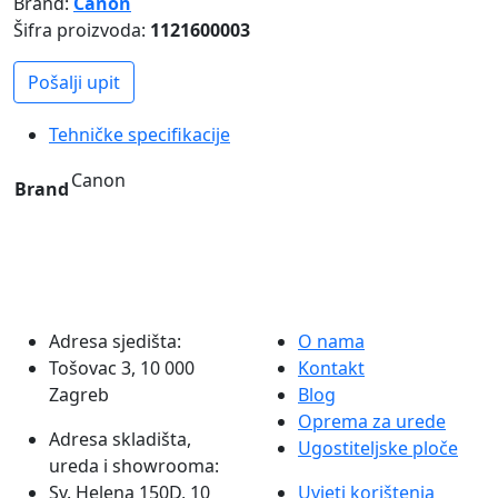
Brand:
Canon
uređaj
Šifra proizvoda:
1121600003
CANON
PIXMA
Pošalji upit
MX495
količina
Tehničke specifikacije
Canon
Brand
Adresa sjedišta:
O nama
Tošovac 3, 10 000
Kontakt
Zagreb
Blog
Oprema za urede
Adresa skladišta,
Ugostiteljske ploče
ureda i showrooma:
Sv. Helena 150D, 10
Uvjeti korištenja