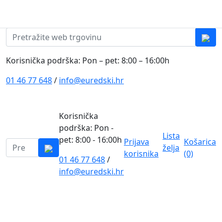
Skip to content
0
0
Pretraži:
Korisnička podrška: Pon – pet: 8:00 – 16:00h
01 46 77 648
/
info@euredski.hr
Korisnička
podrška: Pon -
Lista
pet: 8:00 - 16:00h
Prijava
Košarica
Pretraži:
želja
korisnika
(0)
01 46 77 648
/
0
info@euredski.hr
Kategorija proizvoda
Main