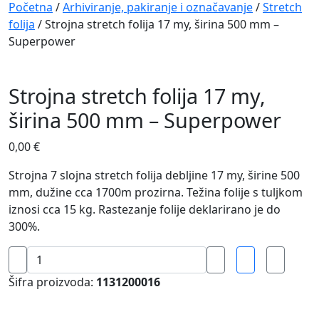
Navigation
Početna
/
Arhiviranje, pakiranje i označavanje
/
Stretch
folija
/ Strojna stretch folija 17 my, širina 500 mm –
Superpower
Strojna stretch folija 17 my,
širina 500 mm – Superpower
0,00
€
Strojna 7 slojna stretch folija debljine 17 my, širine 500
mm, dužine cca 1700m prozirna. Težina folije s tuljkom
iznosi cca 15 kg. Rastezanje folije deklarirano je do
300%.
Strojna
stretch
Šifra proizvoda:
1131200016
folija
17