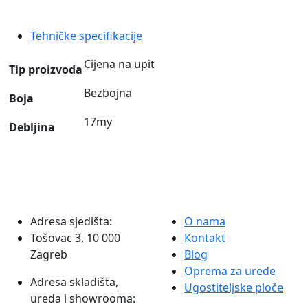
my,
širina
Tehničke specifikacije
500
mm
Cijena na upit
Tip proizvoda
–
Superpower
Bezbojna
Boja
količina
17my
Debljina
Adresa sjedišta:
O nama
Tošovac 3, 10 000
Kontakt
Zagreb
Blog
Oprema za urede
Adresa skladišta,
Ugostiteljske ploče
ureda i showrooma: