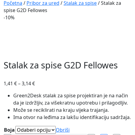
Navigation
Početna
/
Pribor za ured
/
Stalak za spise
/ Stalak za
spise G2D Fellowes
-10%
Stalak za spise G2D Fellowes
1,41
€
–
3,14
€
Green2Desk stalak za spise projektiran je na način
da je izdržljiv, za višekratnu upotrebu i prilagodljiv.
Može se reciklirati na kraju vijeka trajanja.
Ima otvor na leđima za lakšu identifikaciju sadržaja.
Boja
Obriši