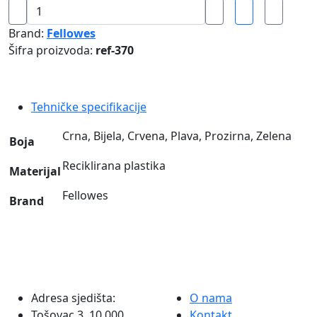
Stalak
za
Brand:
Fellowes
spise
Šifra proizvoda:
ref-370
G2D
Fellowes
količina
Tehničke specifikacije
Crna, Bijela, Crvena, Plava, Prozirna, Zelena
Boja
Reciklirana plastika
Materijal
Fellowes
Brand
Adresa sjedišta:
O nama
Tošovac 3, 10 000
Kontakt