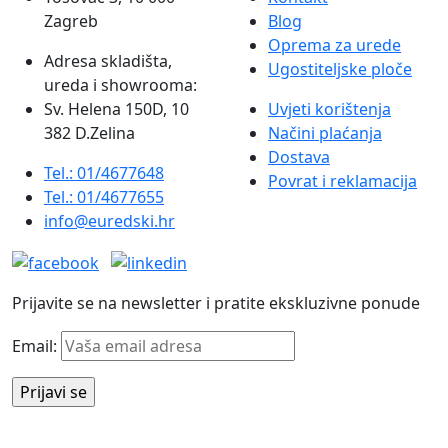
Zagreb
Blog
Oprema za urede
Adresa skladišta,
Ugostiteljske ploče
ureda i showrooma:
Sv. Helena 150D, 10
Uvjeti korištenja
382 D.Zelina
Načini plaćanja
Dostava
Tel.: 01/4677648
Povrat i reklamacija
Tel.: 01/4677655
info@euredski.hr
Prijavite se na newsletter i pratite ekskluzivne ponude
Email: