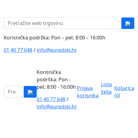
Skip to content
0
0
Pretraži:
Korisnička podrška: Pon – pet: 8:00 – 16:00h
01 46 77 648
/
info@euredski.hr
Korisnička
podrška: Pon -
Lista
pet: 8:00 - 16:00h
Prijava
Košarica
Pretraži:
želja
korisnika
(0)
01 46 77 648
/
0
info@euredski.hr
Kategorija proizvoda
Main