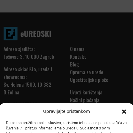
Adresa sjedišta:
O nama
Tošovac 3, 10 000 Zagreb
Kontakt
Blog
Adresa skladišta, ureda i
Oprema za urede
showrooma:
Ugostiteljske ploče
Sv. Helena 150D, 10 382
D.Zelina
Uvjeti korištenja
Načini plaćanja
Tel.: 01/4677648
Dostava
Upravljajte pristankom
Tel.: 01/4677655
Povrat i reklamacija
info@euredski.hr
Da bismo pružili najbolje iskustvo, koristimo tehnologije poput kolačića za
čuvanje i/ili pristup informacijama o uređaju. Suglasnost s ovim