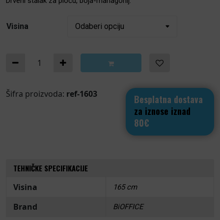
Drveni stalak za ploču, boja-mahagonij.
Visina
Stalak za ploču količina
Šifra proizvoda:
ref-1603
Besplatna dostava
za iznose iznad
80€
TEHNIČKE SPECIFIKACIJE
Visina
165 cm
Brand
BiOFFICE