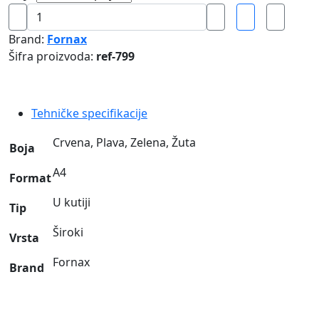
Registrator
u
Brand:
Fornax
kutiji
Šifra proizvoda:
ref-799
široki
A4
Office
Tehničke specifikacije
Fornax
količina
Crvena, Plava, Zelena, Žuta
Boja
A4
Format
U kutiji
Tip
Široki
Vrsta
Fornax
Brand