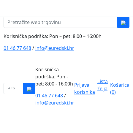
Skip to content
0
0
Pretraži:
Korisnička podrška: Pon – pet: 8:00 – 16:00h
01 46 77 648
/
info@euredski.hr
Korisnička
podrška: Pon -
Lista
pet: 8:00 - 16:00h
Prijava
Košarica
Pretraži:
želja
korisnika
(0)
01 46 77 648
/
0
info@euredski.hr
Kategorija proizvoda
Main