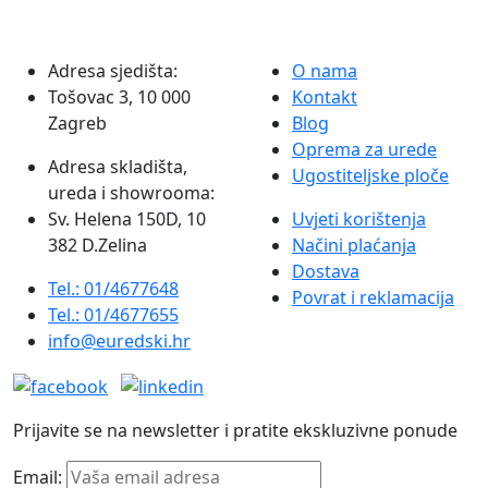
Adresa sjedišta:
O nama
Tošovac 3, 10 000
Kontakt
Zagreb
Blog
Oprema za urede
Adresa skladišta,
Ugostiteljske ploče
ureda i showrooma:
Sv. Helena 150D, 10
Uvjeti korištenja
382 D.Zelina
Načini plaćanja
Dostava
Tel.: 01/4677648
Povrat i reklamacija
Tel.: 01/4677655
info@euredski.hr
Prijavite se na newsletter i pratite ekskluzivne ponude
Email: