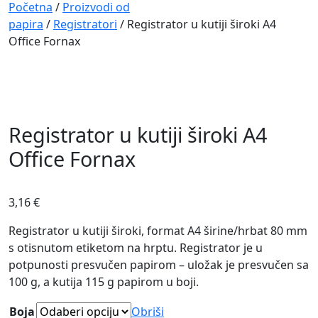
Navigation
Početna
/
Proizvodi od
papira
/
Registratori
/ Registrator u kutiji široki A4
Office Fornax
Registrator u kutiji široki A4
Office Fornax
3,16
€
Registrator u kutiji široki, format A4 širine/hrbat 80 mm
s otisnutom etiketom na hrptu. Registrator je u
potpunosti presvučen papirom – uložak je presvučen sa
100 g, a kutija 115 g papirom u boji.
Boja
Obriši