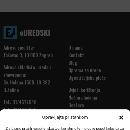
Adresa sjedišta:
O nama
Tošovac 3, 10 000 Zagreb
Kontakt
Blog
Adresa skladišta, ureda i
Oprema za urede
showrooma:
Ugostiteljske ploče
Sv. Helena 150D, 10 382
D.Zelina
Uvjeti korištenja
Načini plaćanja
Tel.: 01/4677648
Dostava
Tel.: 01/4677655
Povrat i reklamacija
info@euredski.hr
Upravljajte pristankom
Da bismo pružili najbolje iskustvo, koristimo tehnologije poput kolačića za