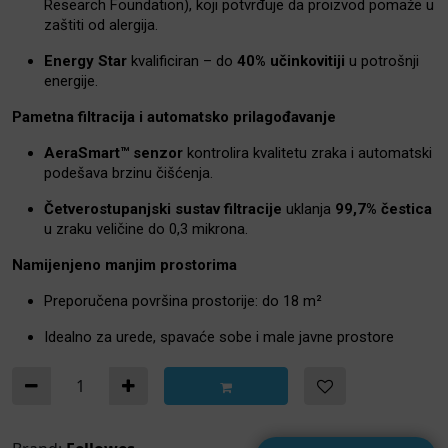
Research Foundation), koji potvrđuje da proizvod pomaže u
zaštiti od alergija.
Energy Star
kvalificiran – do
40% učinkovitiji
u potrošnji
energije.
Pametna filtracija i automatsko prilagođavanje
AeraSmart™ senzor
kontrolira kvalitetu zraka i automatski
podešava brzinu čišćenja.
Četverostupanjski sustav filtracije
uklanja
99,7% čestica
u zraku veličine do 0,3 mikrona.
Namijenjeno manjim prostorima
Preporučena površina prostorije: do 18 m²
Idealno za urede, spavaće sobe i male javne prostore
Pročišćivač zraka AeraMax DX55 Fellowes količina