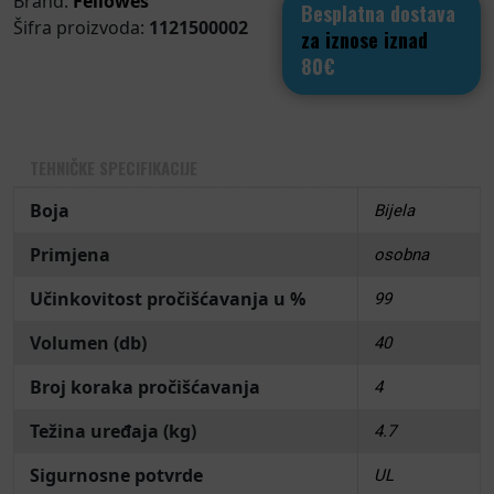
Brand:
Fellowes
Besplatna dostava
Šifra proizvoda:
1121500002
za iznose iznad
80€
TEHNIČKE SPECIFIKACIJE
Boja
Bijela
Primjena
osobna
Učinkovitost pročišćavanja u %
99
Volumen (db)
40
Broj koraka pročišćavanja
4
Težina uređaja (kg)
4.7
Sigurnosne potvrde
UL