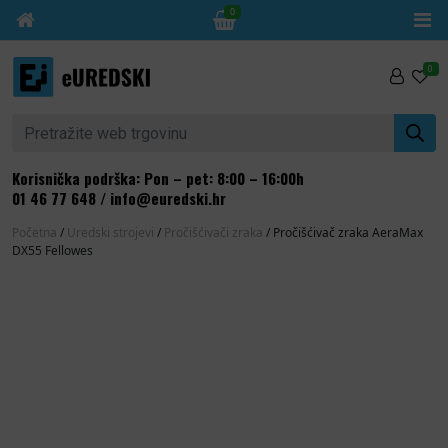
0
Skip to content
0
Pretraži:
Korisnička podrška: Pon – pet: 8:00 – 16:00h
01 46 77 648
/
info@euredski.hr
Početna
/
Uredski strojevi
/
Pročišćivači zraka
/ Pročišćivač zraka AeraMax
DX55 Fellowes