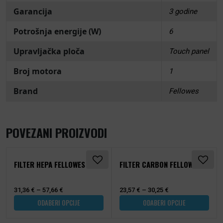
Garancija
3 godine
Potrošnja energije (W)
6
Upravljačka ploča
Touch panel
Broj motora
1
Brand
Fellowes
POVEZANI PROIZVODI
Ovaj proizvod ima više varijanti. Opcije se mogu odabrati na stra
Ovaj proizvod ima više varijanti
FILTER HEPA FELLOWES
FILTER CARBON FELLOWES
31,36
€
–
57,66
€
23,57
€
–
30,25
€
ODABERI OPCIJE
ODABERI OPCIJE