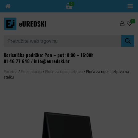
0
Skip to content
0
Pretraži:
Korisnička podrška: Pon – pet: 8:00 – 16:00h
01 46 77 648
/
info@euredski.hr
Početna
/
Prezentacija
/
Ploče za ugostiteljstvo
/ Ploča za ugostiteljstvo na
stalku