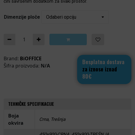
čini savršenim dodatkom za svaki prostor.
Dimenzije ploče
Ploča za ugostiteljstvo na stalku količina
Brand:
BiOFFICE
Besplatna dostava
Šifra proizvoda:
N/A
za iznose iznad
80€
TEHNIČKE SPECIFIKACIJE
Boja
Crna, Trešnja
okvira
450×900-CRNA, 450×900-TREŠNJA,