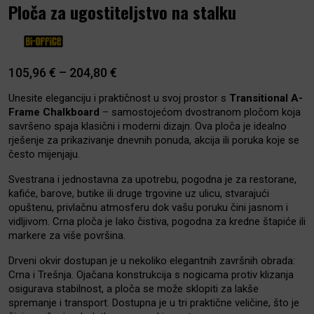
Ploča za ugostiteljstvo na stalku
105,96
€
–
204,80
€
Unesite eleganciju i praktičnost u svoj prostor s
Transitional A-
Frame Chalkboard
– samostojećom dvostranom pločom koja
savršeno spaja klasični i moderni dizajn. Ova ploča je idealno
rješenje za prikazivanje dnevnih ponuda, akcija ili poruka koje se
često mijenjaju.
Svestrana i jednostavna za upotrebu, pogodna je za restorane,
kafiće, barove, butike ili druge trgovine uz ulicu, stvarajući
opuštenu, privlačnu atmosferu dok vašu poruku čini jasnom i
vidljivom. Crna ploča je lako čistiva, pogodna za kredne štapiće ili
markere za više površina.
Drveni okvir dostupan je u nekoliko elegantnih završnih obrada:
Crna i Trešnja. Ojačana konstrukcija s nogicama protiv klizanja
osigurava stabilnost, a ploča se može sklopiti za lakše
spremanje i transport. Dostupna je u tri praktične veličine, što je