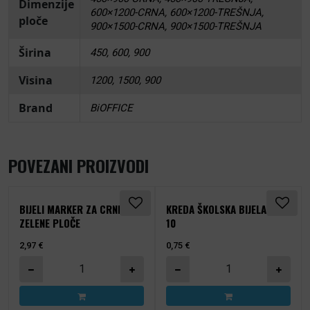
Dimenzije
600×1200-CRNA, 600×1200-TREŠNJA,
ploče
900×1500-CRNA, 900×1500-TREŠNJA
Širina
450, 600, 900
Visina
1200, 1500, 900
Brand
BiOFFICE
POVEZANI PROIZVODI
BIJELI MARKER ZA CRNE I
KREDA ŠKOLSKA BIJELA PK
ZELENE PLOČE
10
2,97
€
0,75
€
Bijeli marker za crne i zelene ploče količina
Kreda školska bijela pk 10 