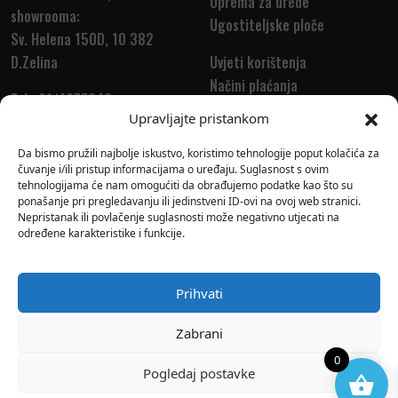
Oprema za urede
showrooma:
Ugostiteljske ploče
Sv. Helena 150D, 10 382
D.Zelina
Uvjeti korištenja
Načini plaćanja
Tel.: 01/4677648
Dostava
Upravljajte pristankom
Tel.: 01/4677655
Povrat i reklamacija
info@euredski.hr
Da bismo pružili najbolje iskustvo, koristimo tehnologije poput kolačića za
čuvanje i/ili pristup informacijama o uređaju. Suglasnost s ovim
tehnologijama će nam omogućiti da obrađujemo podatke kao što su
ponašanje pri pregledavanju ili jedinstveni ID-ovi na ovoj web stranici.
Prijavite se na newsletter i pratite ekskluzivne ponude
Nepristanak ili povlačenje suglasnosti može negativno utjecati na
određene karakteristike i funkcije.
Email:
Prihvati
Zabrani
0
Pogledaj postavke
2023. E-UREDSKI.
Izrada web shopa
-
VT