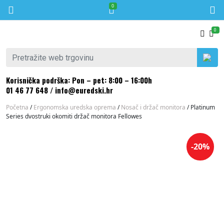
0
Skip to content
0
Pretraži:
Korisnička podrška: Pon – pet: 8:00 – 16:00h
01 46 77 648
/
info@euredski.hr
Početna
/
Ergonomska uredska oprema
/
Nosač i držač monitora
/ Platinum
Series dvostruki okomiti držač monitora Fellowes
-20%