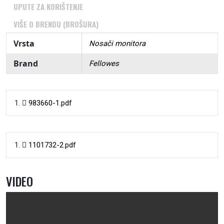
UPUTE ZA KORIŠTENJE
VIŠE O BRENDU (BROŠURA)
Vrsta
Nosači monitora
Brand
Fellowes
983660-1.pdf
1101732-2.pdf
VIDEO