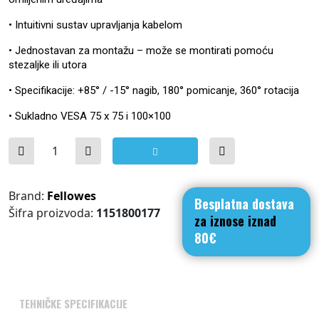
• Intuitivni sustav upravljanja kabelom
• Jednostavan za montažu – može se montirati pomoću
stezaljke ili utora
• Specifikacije: +85° / -15° nagib, 180° pomicanje, 360° rotacija
• Sukladno VESA 75 x 75 i 100×100
Platinum Series dvostruki okomiti držač monitora Fel
Brand:
Fellowes
Besplatna dostava
Šifra proizvoda:
1151800177
za iznose iznad
80€
TEHNIČKE SPECIFIKACIJE