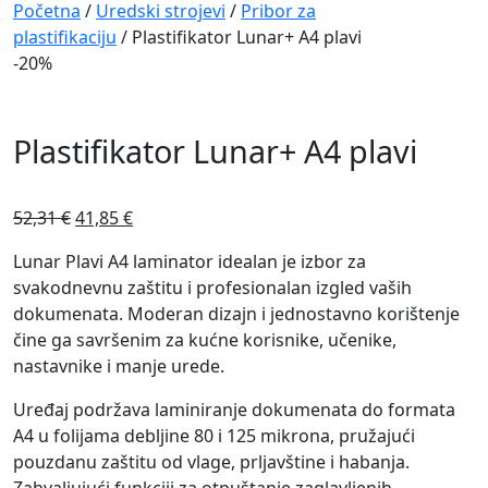
Navigation
Početna
/
Uredski strojevi
/
Pribor za
plastifikaciju
/ Plastifikator Lunar+ A4 plavi
-20%
Plastifikator Lunar+ A4 plavi
Izvorna
Trenutna
52,31
€
41,85
€
cijena
cijena
Lunar Plavi A4 laminator idealan je izbor za
bila
je:
svakodnevnu zaštitu i profesionalan izgled vaših
je:
41,85 €.
dokumenata. Moderan dizajn i jednostavno korištenje
52,31 €.
čine ga savršenim za kućne korisnike, učenike,
nastavnike i manje urede.
Uređaj podržava laminiranje dokumenata do formata
A4 u folijama debljine 80 i 125 mikrona, pružajući
pouzdanu zaštitu od vlage, prljavštine i habanja.
Zahvaljujući funkciji za otpuštanje zaglavljenih