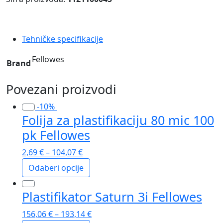
plavi
količina
Tehničke specifikacije
Fellowes
Brand
Povezani proizvodi
-10%
Folija za plastifikaciju 80 mic 100
pk Fellowes
2,69
€
–
104,07
€
Odaberi opcije
Ovaj
Plastifikator Saturn 3i Fellowes
proizvod
ima
156,06
€
–
193,14
€
više