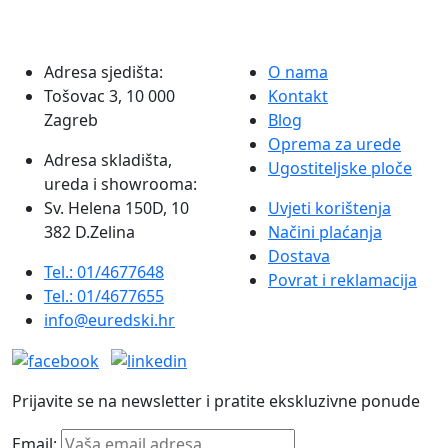
mogu
ima
odabrati
više
na
varijanti.
Adresa sjedišta:
O nama
stranici
Opcije
Tošovac 3, 10 000
Kontakt
proizvoda
se
Zagreb
Blog
mogu
Oprema za urede
odabrati
Adresa skladišta,
Ugostiteljske ploče
na
ureda i showrooma:
stranici
Sv. Helena 150D, 10
Uvjeti korištenja
proizvoda
382 D.Zelina
Načini plaćanja
Dostava
Tel.: 01/4677648
Povrat i reklamacija
Tel.: 01/4677655
info@euredski.hr
Prijavite se na newsletter i pratite ekskluzivne ponude
Email: