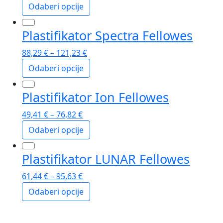
Odaberi opcije
varijanti.
Opcije
Ovaj
se
Plastifikator Spectra Fellowes
proizvod
mogu
ima
88,29
€
–
121,23
€
odabrati
više
na
Odaberi opcije
varijanti.
stranici
Opcije
Ovaj
proizvoda
se
Plastifikator Ion Fellowes
proizvod
mogu
ima
49,41
€
–
76,82
€
odabrati
više
na
Odaberi opcije
varijanti.
stranici
Opcije
Ovaj
proizvoda
se
Plastifikator LUNAR Fellowes
proizvod
mogu
ima
61,44
€
–
95,63
€
odabrati
više
na
Odaberi opcije
varijanti.
stranici
Opcije
Ovaj
proizvoda
se
proizvod