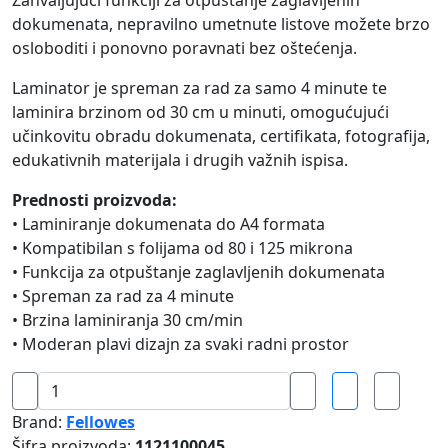
dokumenata, nepravilno umetnute listove možete brzo
osloboditi i ponovno poravnati bez oštećenja.
Laminator je spreman za rad za samo 4 minute te
laminira brzinom od 30 cm u minuti, omogućujući
učinkovitu obradu dokumenata, certifikata, fotografija,
edukativnih materijala i drugih važnih ispisa.
Prednosti proizvoda:
• Laminiranje dokumenata do A4 formata
• Kompatibilan s folijama od 80 i 125 mikrona
• Funkcija za otpuštanje zaglavljenih dokumenata
• Spreman za rad za 4 minute
• Brzina laminiranja 30 cm/min
• Moderan plavi dizajn za svaki radni prostor
Plastifikator
Lunar+
Brand:
Fellowes
A4
Šifra proizvoda:
1121100045