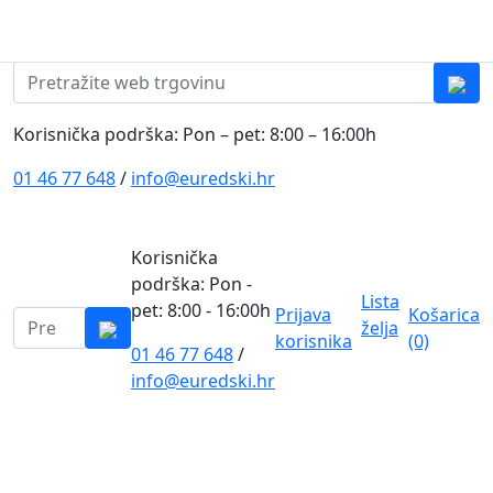
Skip to content
0
0
Pretraži:
Korisnička podrška: Pon – pet: 8:00 – 16:00h
01 46 77 648
/
info@euredski.hr
Korisnička
podrška: Pon -
Lista
pet: 8:00 - 16:00h
Prijava
Košarica
Pretraži:
želja
korisnika
(0)
01 46 77 648
/
0
info@euredski.hr
Kategorija proizvoda
Main