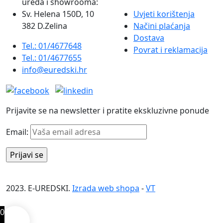
ureda i showrooma:
Sv. Helena 150D, 10
Uvjeti korištenja
382 D.Zelina
Načini plaćanja
Dostava
Tel.: 01/4677648
Povrat i reklamacija
Tel.: 01/4677655
info@euredski.hr
Prijavite se na newsletter i pratite ekskluzivne ponude
Email:
2023. E-UREDSKI.
Izrada web shopa
-
VT
0