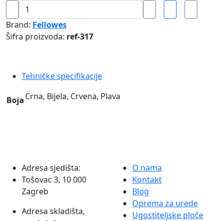
Plastične
spirale
Brand:
Fellowes
28
Šifra proizvoda:
ref-317
mm
50
pk
Tehničke specifikacije
Fellowes
količina
Crna, Bijela, Crvena, Plava
Boja
Adresa sjedišta:
O nama
Tošovac 3, 10 000
Kontakt
Zagreb
Blog
Oprema za urede
Adresa skladišta,
Ugostiteljske ploče