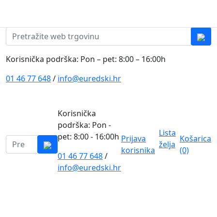
Skip to content
0
0
Pretraži:
Korisnička podrška: Pon – pet: 8:00 – 16:00h
01 46 77 648
/
info@euredski.hr
Korisnička
podrška: Pon -
Lista
pet: 8:00 - 16:00h
Prijava
Košarica
Pretraži:
želja
korisnika
(0)
01 46 77 648
/
0
info@euredski.hr
Kategorija proizvoda
Main