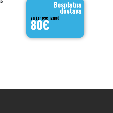
26
Besplatna
dostava
za iznose iznad
80€