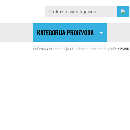
Skip to content
Pretraži:
KATEGORIJA PROIZVODA
Main Navigation
Početna
/
Prezentacija
/
Flipchart samostojeće ploče
/ PAPIR