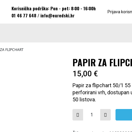
Korisnička podrška: Pon - pet: 8:00 - 16:00h
Prijava koris
01 46 77 648
/
info@euredski.hr
 ZA FLIPCHART
PAPIR ZA FLIP
15,00
€
Papir za flipchart 50/1 55 
perforirani vrh, dostupan 
50 listova.
PAPIR ZA FLIPCHART k