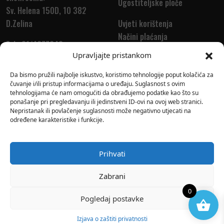
Ugostiteljske ploče
Sv. Helena 150D, 10 382
D.Zelina
Uvjeti korištenja
Načini plaćanja
Tel.: 01/4677648
Dostava
Upravljajte pristankom
Tel.: 01/4677655
Povrat i reklamacija
info@euredski.hr
Da bismo pružili najbolje iskustvo, koristimo tehnologije poput kolačića za
čuvanje i/ili pristup informacijama o uređaju. Suglasnost s ovim
tehnologijama će nam omogućiti da obrađujemo podatke kao što su
ponašanje pri pregledavanju ili jedinstveni ID-ovi na ovoj web stranici.
Nepristanak ili povlačenje suglasnosti može negativno utjecati na
Prijavite se na newsletter i pratite ekskluzivne ponude
određene karakteristike i funkcije.
Email:
Prihvati
Zabrani
0
Pogledaj postavke
2023. E-UREDSKI.
Izrada web shopa
-
VT
Izjava o zaštiti privatnosti