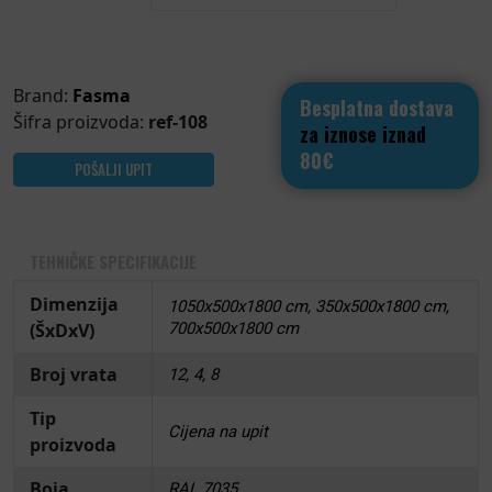
Brand:
Fasma
Besplatna dostava
Šifra proizvoda:
ref-108
za iznose iznad
80€
POŠALJI UPIT
TEHNIČKE SPECIFIKACIJE
Dimenzija
1050x500x1800 cm, 350x500x1800 cm,
(ŠxDxV)
700x500x1800 cm
Broj vrata
12, 4, 8
Tip
Cijena na upit
proizvoda
Boja
RAL 7035