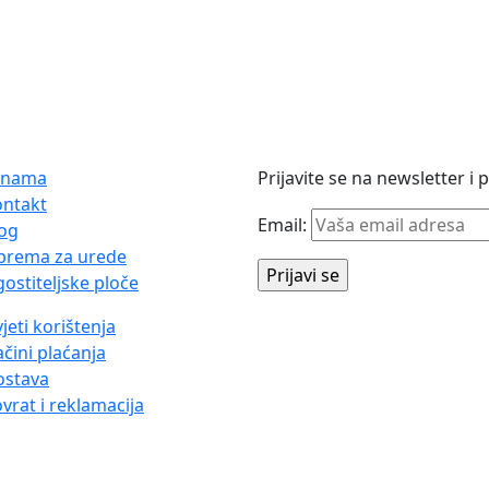
 nama
Prijavite se na newsletter i
ontakt
Email:
og
prema za urede
ostiteljske ploče
jeti korištenja
čini plaćanja
ostava
vrat i reklamacija