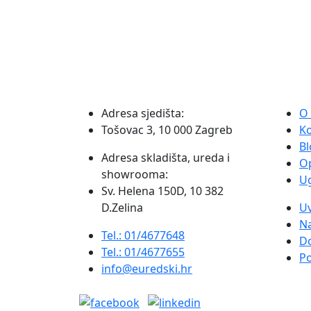
Adresa sjedišta:
O
Tošovac 3, 10 000 Zagreb
K
Bl
Adresa skladišta, ureda i
O
showrooma:
Ug
Sv. Helena 150D, 10 382
D.Zelina
Uv
Na
Tel.: 01/4677648
D
Tel.: 01/4677655
Po
info@euredski.hr