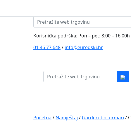
Skip to content
Pretraži:
Korisnička podrška: Pon – pet: 8:00 – 16:00h
01 46 77 648
/
info@euredski.hr
Pretraži:
Kategorija proizvoda
Main
Navigation
Početna
/
Namještaj
/
Garderobni ormari
/ O