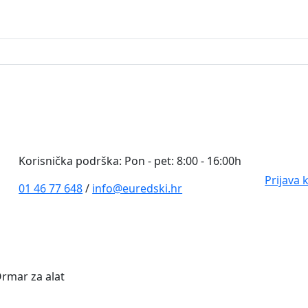
0
Korisnička podrška: Pon - pet: 8:00 - 16:00h
Prijava 
01 46 77 648
/
info@euredski.hr
rmar za alat