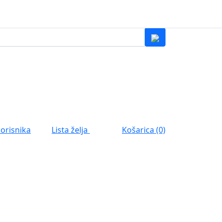
0
Lista želja
korisnika
Košarica (0)
0