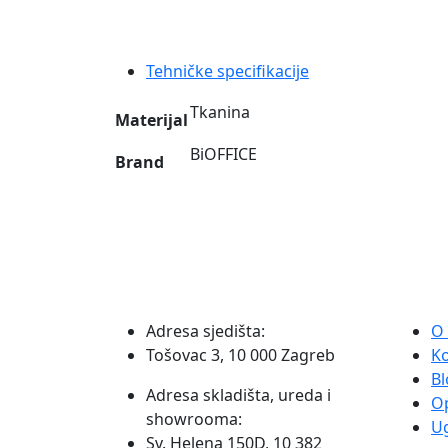
antracit
okvirom
količina
Tehničke specifikacije
Tkanina
Materijal
BiOFFICE
Brand
Adresa sjedišta:
O
Tošovac 3, 10 000 Zagreb
K
Bl
Adresa skladišta, ureda i
O
showrooma:
Ug
Sv. Helena 150D, 10 382