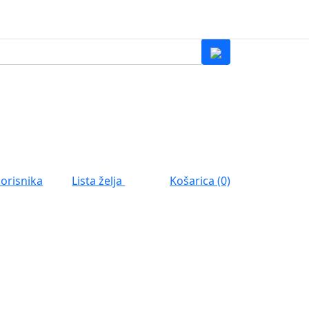
0
Lista želja
korisnika
Košarica (0)
0