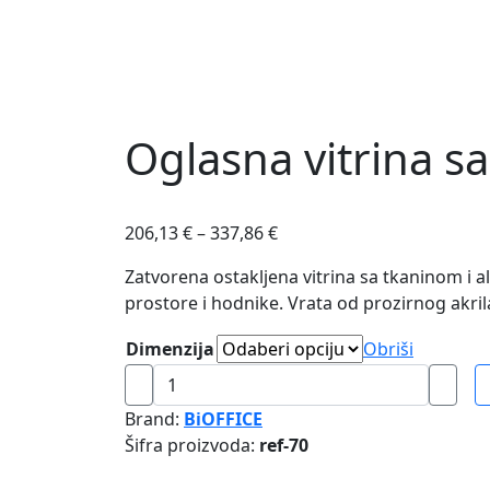
Oglasna vitrina s
206,13
€
–
337,86
€
Zatvorena ostakljena vitrina sa tkaninom i a
prostore i hodnike. Vrata od prozirnog akril
Dimenzija
Obriši
Oglasna
vitrina
Brand:
BiOFFICE
sa
Šifra proizvoda:
ref-70
tkaninom
i