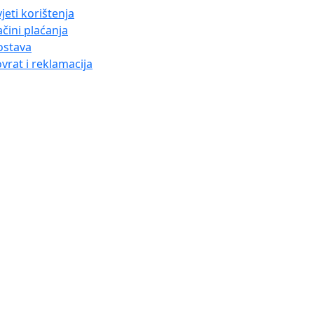
jeti korištenja
čini plaćanja
ostava
vrat i reklamacija