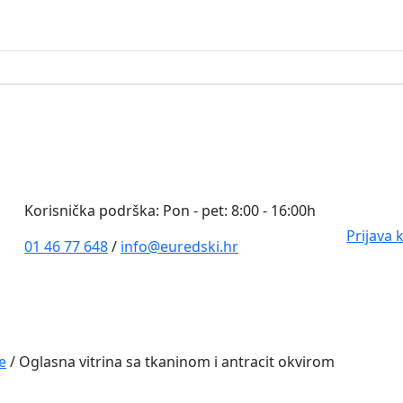
0
Korisnička podrška: Pon - pet: 8:00 - 16:00h
Prijava 
01 46 77 648
/
info@euredski.hr
e
/ Oglasna vitrina sa tkaninom i antracit okvirom