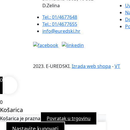
D.Zelina
Uv
Na
Tel.: 01/4677648
D
Tel.: 01/4677655
Po
info@euredski.hr
2023. E-UREDSKI.
Izrada web shopa
-
VT
0
0
Košarica
Košarica je prazna
Povratak u trgovinu
Nastavite kupovati