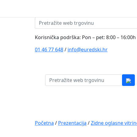
Skip to content
Pretraži:
Korisnička podrška: Pon – pet: 8:00 – 16:00h
01 46 77 648
/
info@euredski.hr
Pretraži:
Kategorija proizvoda
Main
Navigation
Početna
/
Prezentacija
/
Zidne oglasne vitrin