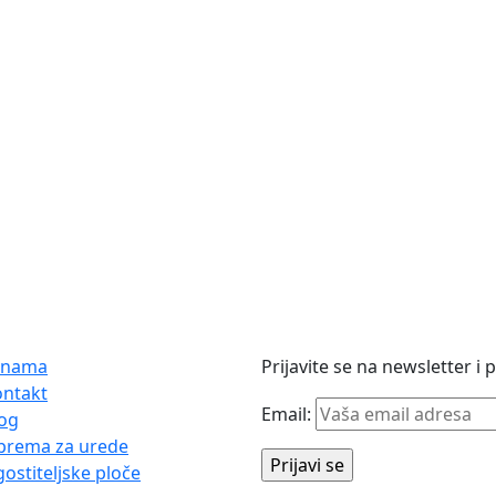
 nama
Prijavite se na newsletter i
ontakt
Email:
og
prema za urede
ostiteljske ploče