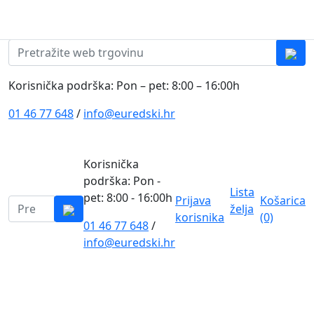
Skip to content
0
0
Pretraži:
Korisnička podrška: Pon – pet: 8:00 – 16:00h
01 46 77 648
/
info@euredski.hr
Korisnička
podrška: Pon -
Lista
pet: 8:00 - 16:00h
Prijava
Košarica
Pretraži:
želja
korisnika
(0)
01 46 77 648
/
0
info@euredski.hr
Kategorija proizvoda
Main