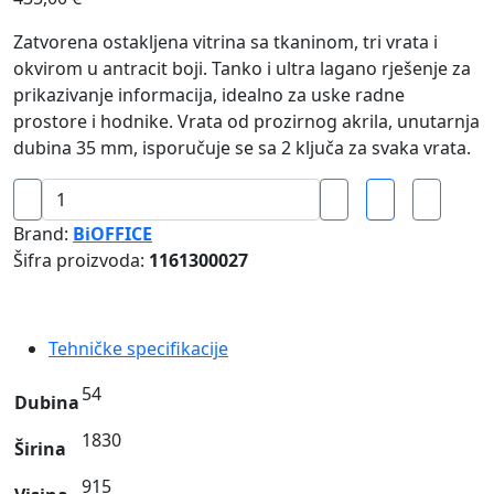
Zatvorena ostakljena vitrina sa tkaninom, tri vrata i
okvirom u antracit boji. Tanko i ultra lagano rješenje za
prikazivanje informacija, idealno za uske radne
prostore i hodnike. Vrata od prozirnog akrila, unutarnja
dubina 35 mm, isporučuje se sa 2 ključa za svaka vrata.
Oglasna
vitrina
Brand:
BiOFFICE
s
Šifra proizvoda:
1161300027
tkaninom
sa
tri
Tehničke specifikacije
vrata
i
54
Dubina
antracit
okvirom
1830
Širina
količina
915