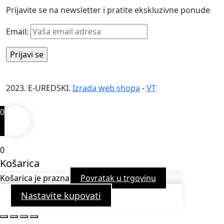
Prijavite se na newsletter i pratite ekskluzivne ponude
Email:
2023. E-UREDSKI.
Izrada web shopa
-
VT
0
0
Košarica
Košarica je prazna
Povratak u trgovinu
Nastavite kupovati