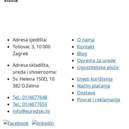
Visina
Adresa sjedišta:
O nama
Tošovac 3, 10 000
Kontakt
Zagreb
Blog
Oprema za urede
Adresa skladišta,
Ugostiteljske ploče
ureda i showrooma:
Sv. Helena 150D, 10
Uvjeti korištenja
382 D.Zelina
Načini plaćanja
Dostava
Tel.: 01/4677648
Povrat i reklamacija
Tel.: 01/4677655
info@euredski.hr