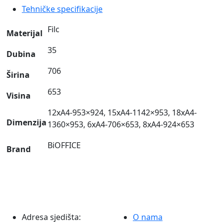
Tehničke specifikacije
i
aluminijskim
Filc
Materijal
okvirom
količina
35
Dubina
706
Širina
653
Visina
12xA4-953×924, 15xA4-1142×953, 18xA4-
Dimenzija
1360×953, 6xA4-706×653, 8xA4-924×653
BiOFFICE
Brand
Adresa sjedišta:
O nama