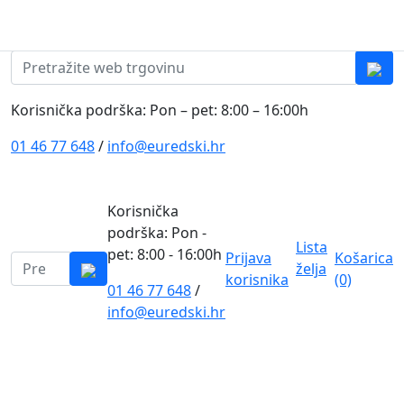
Skip to content
0
0
Pretraži:
Korisnička podrška: Pon – pet: 8:00 – 16:00h
01 46 77 648
/
info@euredski.hr
Korisnička
podrška: Pon -
Lista
pet: 8:00 - 16:00h
Prijava
Košarica
Pretraži:
želja
korisnika
(0)
01 46 77 648
/
0
info@euredski.hr
Kategorija proizvoda
Main