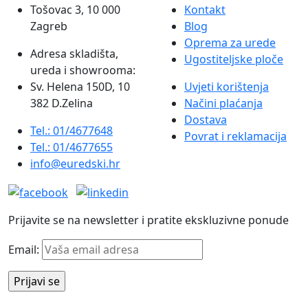
Tošovac 3, 10 000
Kontakt
Zagreb
Blog
Oprema za urede
Adresa skladišta,
Ugostiteljske ploče
ureda i showrooma:
Sv. Helena 150D, 10
Uvjeti korištenja
382 D.Zelina
Načini plaćanja
Dostava
Tel.: 01/4677648
Povrat i reklamacija
Tel.: 01/4677655
info@euredski.hr
Prijavite se na newsletter i pratite ekskluzivne ponude
Email: