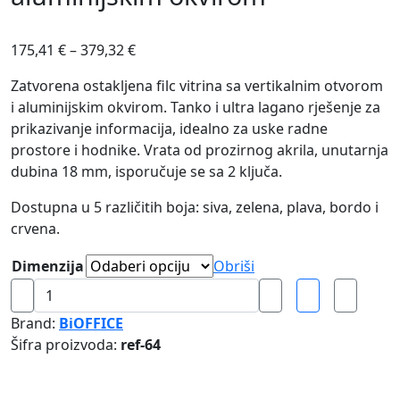
175,41
€
–
379,32
€
Zatvorena ostakljena filc vitrina sa vertikalnim otvorom
i aluminijskim okvirom. Tanko i ultra lagano rješenje za
prikazivanje informacija, idealno za uske radne
prostore i hodnike. Vrata od prozirnog akrila, unutarnja
dubina 18 mm, isporučuje se sa 2 ključa.
Dostupna u 5 različitih boja: siva, zelena, plava, bordo i
crvena.
Dimenzija
Obriši
Oglasna
filc
Brand:
BiOFFICE
vitrina
Šifra proizvoda:
ref-64
sa
vertikalnim
otvorom