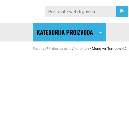
Skip to content
Pretraži:
KATEGORIJA PROIZVODA
Main Navigation
Početna
/
Pribor za ured
/
Korektori
/ Mono Air Tombow 4,2 m