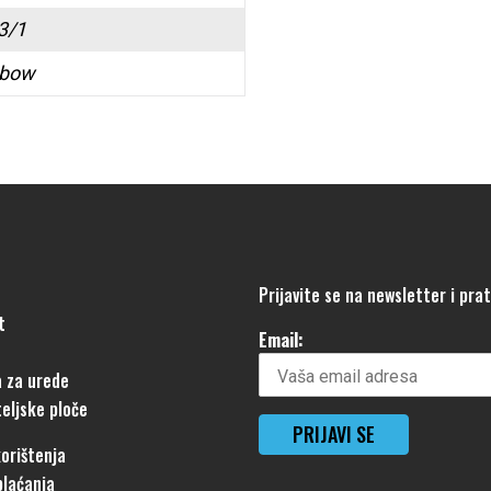
 3/1
bow
Prijavite se na newsletter i pra
t
Email:
 za urede
eljske ploče
korištenja
plaćanja