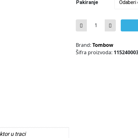
Pakiranje
Mono Air Tombow 4,2 
Brand:
Tombow
Šifra proizvoda:
11524000
tor u traci