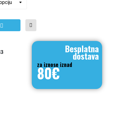
mm x 10 m blister količina
Besplatna
33
dostava
za iznose iznad
80€