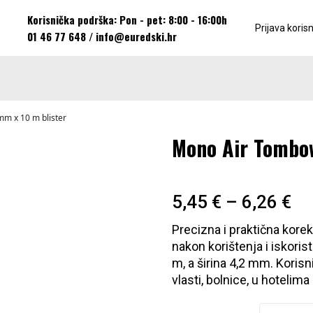
Korisnička podrška: Pon - pet: 8:00 - 16:00h
Prijava koris
01 46 77 648
/
info@euredski.hr
m x 10 m blister
Mono Air Tombow
5,45
€
–
6,26
€
Precizna i praktična kor
nakon korištenja i iskoris
m, a širina 4,2 mm. Korisn
vlasti, bolnice, u hoteli