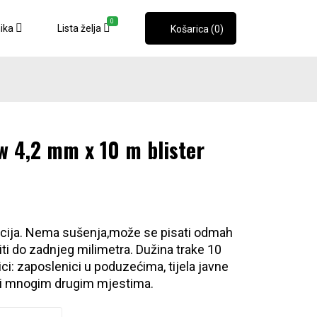
0
nika
Lista želja
Košarica (0)
 4,2 mm x 10 m blister
ekcija. Nema sušenja,može se pisati odmah
titi do zadnjeg milimetra. Dužina trake 10
ici: zaposlenici u poduzećima, tijela javne
ma i mnogim drugim mjestima.