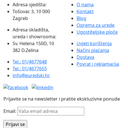
Adresa sjedišta:
O nama
Tošovac 3, 10 000
Kontakt
Zagreb
Blog
Oprema za urede
Adresa skladišta,
Ugostiteljske ploče
ureda i showrooma:
Sv. Helena 150D, 10
Uvjeti korištenja
382 D.Zelina
Načini plaćanja
Dostava
Tel.: 01/4677648
Povrat i reklamacija
Tel.: 01/4677655
info@euredski.hr
Prijavite se na newsletter i pratite ekskluzivne ponude
Email: