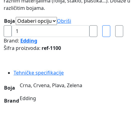
raznim materijalima (folija, staklo, plastika…). Dolaze u
različitim bojama.
Boja
Obriši
MARKERI
OHP
Brand:
Edding
ZA
Šifra proizvoda:
ref-1100
FOLIJU
140
S
Tehničke specifikacije
Edding
količina
Crna, Crvena, Plava, Zelena
Boja
Edding
Brand