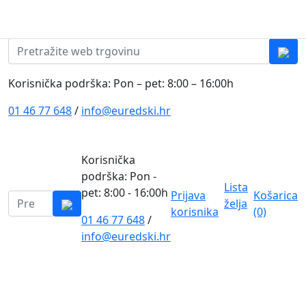
Skip to content
0
0
Pretraži:
Korisnička podrška: Pon – pet: 8:00 – 16:00h
01 46 77 648
/
info@euredski.hr
Korisnička
podrška: Pon -
Lista
pet: 8:00 - 16:00h
Prijava
Košarica
Pretraži:
želja
korisnika
(0)
01 46 77 648
/
0
info@euredski.hr
Kategorija proizvoda
Main