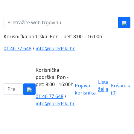
Skip to content
0
0
Pretraži:
Korisnička podrška: Pon – pet: 8:00 – 16:00h
01 46 77 648
/
info@euredski.hr
Korisnička
podrška: Pon -
Lista
pet: 8:00 - 16:00h
Prijava
Košarica
Pretraži:
želja
korisnika
(0)
01 46 77 648
/
0
info@euredski.hr
Kategorija proizvoda
Main