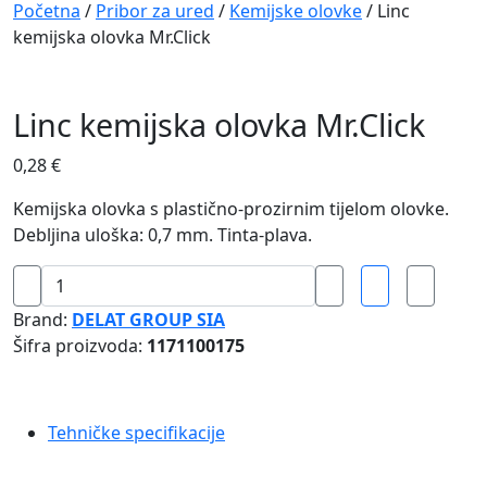
Navigation
Početna
/
Pribor za ured
/
Kemijske olovke
/ Linc
kemijska olovka Mr.Click
Linc kemijska olovka Mr.Click
0,28
€
Kemijska olovka s plastično-prozirnim tijelom olovke.
Debljina uloška: 0,7 mm. Tinta-plava.
Linc
kemijska
Brand:
DELAT GROUP SIA
olovka
Šifra proizvoda:
1171100175
Mr.Click
količina
Tehničke specifikacije