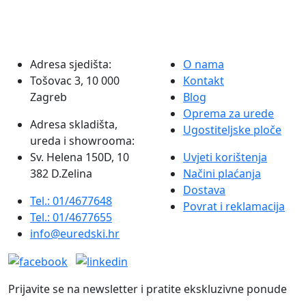
Adresa sjedišta:
O nama
Tošovac 3, 10 000
Kontakt
Zagreb
Blog
Oprema za urede
Adresa skladišta,
Ugostiteljske ploče
ureda i showrooma:
Sv. Helena 150D, 10
Uvjeti korištenja
382 D.Zelina
Načini plaćanja
Dostava
Tel.: 01/4677648
Povrat i reklamacija
Tel.: 01/4677655
info@euredski.hr
Prijavite se na newsletter i pratite ekskluzivne ponude