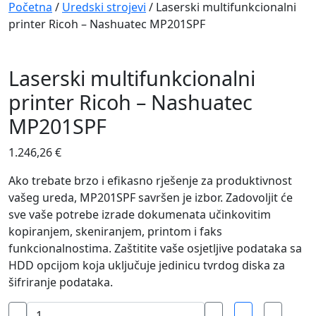
Navigation
Početna
/
Uredski strojevi
/ Laserski multifunkcionalni
printer Ricoh – Nashuatec MP201SPF
Laserski multifunkcionalni
printer Ricoh – Nashuatec
MP201SPF
1.246,26
€
Ako trebate brzo i efikasno rješenje za produktivnost
vašeg ureda, MP201SPF savršen je izbor. Zadovoljit će
sve vaše potrebe izrade dokumenata učinkovitim
kopiranjem, skeniranjem, printom i faks
funkcionalnostima. Zaštitite vaše osjetljive podataka sa
HDD opcijom koja uključuje jedinicu tvrdog diska za
šifriranje podataka.
Laserski