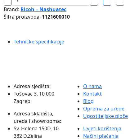
multifunkcionalni
Brand:
Ricoh – Nashuatec
printer
Šifra proizvoda:
1121600010
Ricoh
–
Nashuatec
Tehničke specifikacije
MP201SPF
količina
Adresa sjedišta:
O nama
Tošovac 3, 10 000
Kontakt
Zagreb
Blog
Oprema za urede
Adresa skladišta,
Ugostiteljske ploče
ureda i showrooma:
Sv. Helena 150D, 10
Uvjeti korištenja
382 D.Zelina
Načini plaćanja