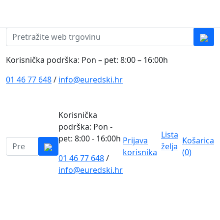
Skip to content
0
0
Pretraži:
Korisnička podrška: Pon – pet: 8:00 – 16:00h
01 46 77 648
/
info@euredski.hr
Korisnička
podrška: Pon -
Lista
pet: 8:00 - 16:00h
Prijava
Košarica
Pretraži:
želja
korisnika
(0)
01 46 77 648
/
0
info@euredski.hr
Kategorija proizvoda
Main