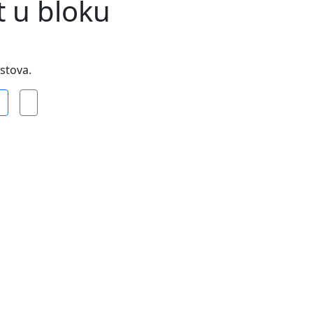
t u bloku
istova.