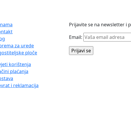
 nama
Prijavite se na newsletter i
ontakt
Email:
og
prema za urede
ostiteljske ploče
jeti korištenja
čini plaćanja
ostava
vrat i reklamacija