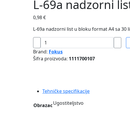
L-69a nadzorni lis
0,98
€
L-69a nadzorni list u bloku format A4 sa 30 l
L-
69a
Brand:
Fokus
nadzorni
Šifra proizvoda:
1111700107
list
u
bloku
količina
Tehničke specifikacije
Ugostiteljstvo
Obrazac