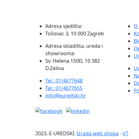
Adresa sjedišta:
O
Tošovac 3, 10 000 Zagreb
K
Bl
Adresa skladišta, ureda i
O
showrooma:
Ug
Sv. Helena 150D, 10 382
D.Zelina
Uv
Na
Tel.: 01/4677648
D
Tel.: 01/4677655
Po
info@euredski.hr
2023. E-UREDSKI.
Izrada web shopa
-
VT