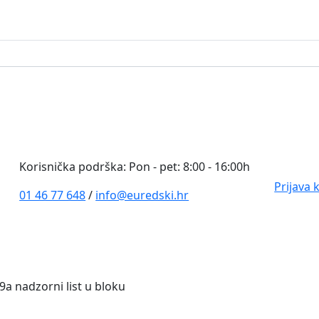
0
Korisnička podrška: Pon - pet: 8:00 - 16:00h
Prijava 
01 46 77 648
/
info@euredski.hr
9a nadzorni list u bloku