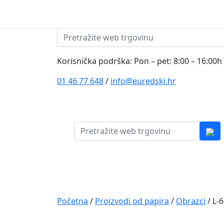
Skip to content
Pretraži:
Korisnička podrška: Pon – pet: 8:00 – 16:00h
01 46 77 648
/
info@euredski.hr
Pretraži:
Kategorija proizvoda
Main
Navigation
Početna
/
Proizvodi od papira
/
Obrazci
/ L-6