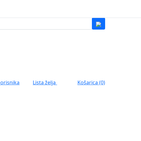
0
Lista želja
korisnika
Košarica (0)
0