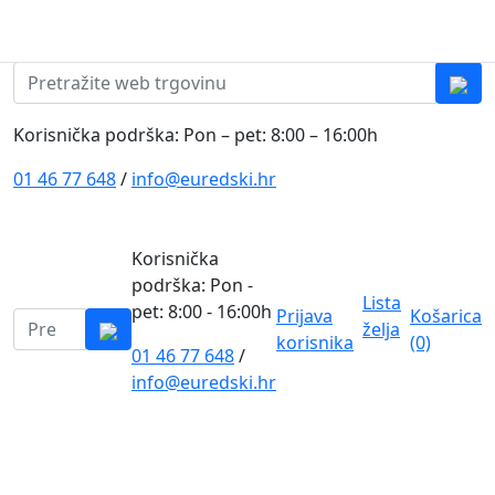
Skip to content
0
0
Pretraži:
Korisnička podrška: Pon – pet: 8:00 – 16:00h
01 46 77 648
/
info@euredski.hr
Korisnička
podrška: Pon -
Lista
pet: 8:00 - 16:00h
Prijava
Košarica
Pretraži:
želja
korisnika
(0)
01 46 77 648
/
0
info@euredski.hr
Kategorija proizvoda
Main