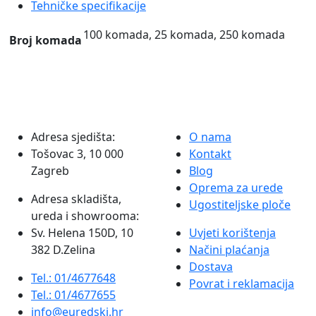
Tehničke specifikacije
g,
bez
100 komada, 25 komada, 250 komada
Broj komada
prozorčića
količina
Adresa sjedišta:
O nama
Tošovac 3, 10 000
Kontakt
Zagreb
Blog
Oprema za urede
Adresa skladišta,
Ugostiteljske ploče
ureda i showrooma:
Sv. Helena 150D, 10
Uvjeti korištenja
382 D.Zelina
Načini plaćanja
Dostava
Tel.: 01/4677648
Povrat i reklamacija
Tel.: 01/4677655
info@euredski.hr