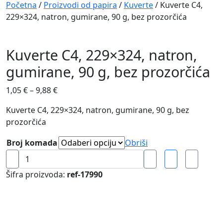
Navigation
Početna
/
Proizvodi od papira
/
Kuverte
/ Kuverte C4,
229×324, natron, gumirane, 90 g, bez prozorčića
Kuverte C4, 229×324, natron,
gumirane, 90 g, bez prozorčića
1,05
€
–
9,88
€
Kuverte C4, 229×324, natron, gumirane, 90 g, bez
prozorčića
Broj komada
Obriši
Kuverte
C4,
Šifra proizvoda:
ref-17990
229x324,
natron,
gumirane,
90