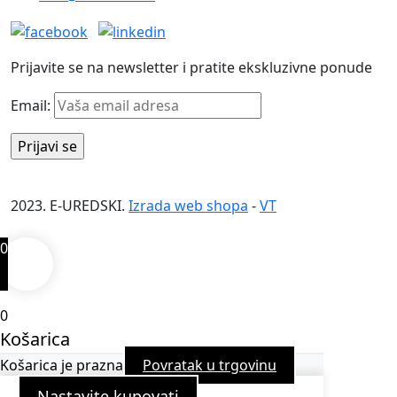
Prijavite se na newsletter i pratite ekskluzivne ponude
Email:
2023. E-UREDSKI.
Izrada web shopa
-
VT
0
0
Košarica
Košarica je prazna
Povratak u trgovinu
Nastavite kupovati