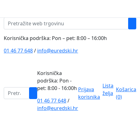
Skip to content
0
0
Pretraži:
Korisnička podrška: Pon – pet: 8:00 – 16:00h
01 46 77 648
/
info@euredski.hr
Korisnička
podrška: Pon -
Lista
pet: 8:00 - 16:00h
Prijava
Košarica
Pretraži:
želja
korisnika
(0)
01 46 77 648
/
0
info@euredski.hr
Kategorija proizvoda
Main