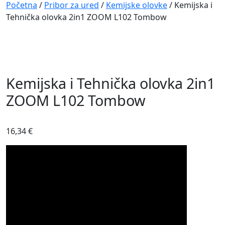
Navigation
Početna
/
Pribor za ured
/
Kemijske olovke
/ Kemijska i
Tehnička olovka 2in1 ZOOM L102 Tombow
Kemijska i Tehnička olovka 2in1
ZOOM L102 Tombow
16,34
€