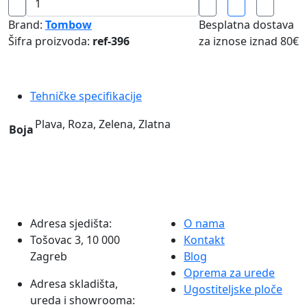
i
Brand:
Tombow
Besplatna dostava
Tehnička
Šifra proizvoda:
ref-396
za iznose iznad
80€
olovka
2in1
ZOOM
Tehničke specifikacije
L102
Tombow
Plava, Roza, Zelena, Zlatna
Boja
količina
Adresa sjedišta:
O nama
Tošovac 3, 10 000
Kontakt
Zagreb
Blog
Oprema za urede
Adresa skladišta,
Ugostiteljske ploče
ureda i showrooma: