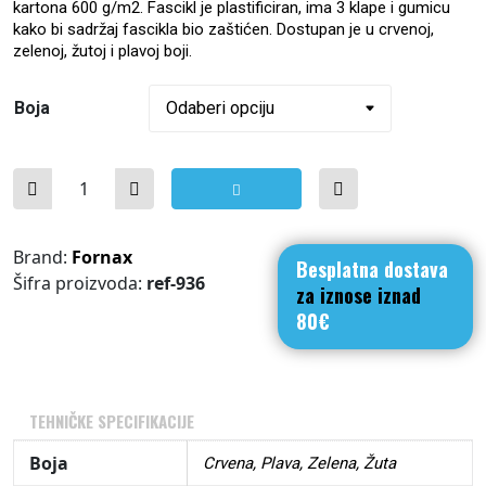
kartona 600 g/m2. Fascikl je plastificiran, ima 3 klape i gumicu
kako bi sadržaj fascikla bio zaštićen. Dostupan je u crvenoj,
zelenoj, žutoj i plavoj boji.
Boja
Kartonski fascikl format A5 Fornax količina
Brand:
Fornax
Besplatna dostava
Šifra proizvoda:
ref-936
za iznose iznad
80€
TEHNIČKE SPECIFIKACIJE
Boja
Crvena, Plava, Zelena, Žuta