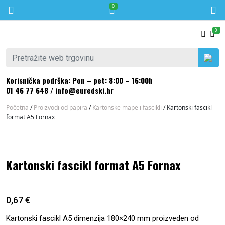
0
Skip to content
0
Pretraži:
Korisnička podrška: Pon – pet: 8:00 – 16:00h
01 46 77 648
/
info@euredski.hr
Početna
/
Proizvodi od papira
/
Kartonske mape i fascikli
/ Kartonski fascikl
format A5 Fornax
Kartonski fascikl format A5 Fornax
0,67
€
Kartonski fascikl A5 dimenzija 180×240 mm proizveden od