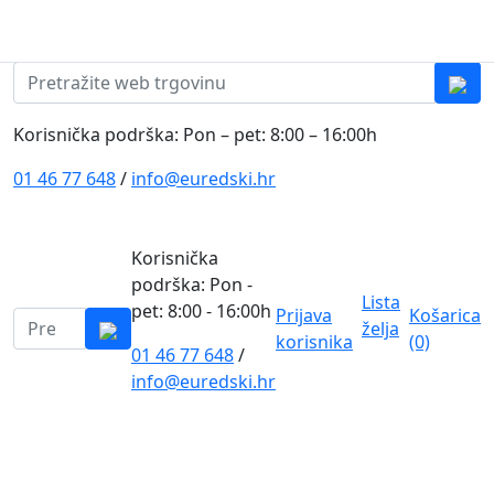
Skip to content
0
0
Pretraži:
Korisnička podrška: Pon – pet: 8:00 – 16:00h
01 46 77 648
/
info@euredski.hr
Korisnička
podrška: Pon -
Lista
pet: 8:00 - 16:00h
Prijava
Košarica
Pretraži:
želja
korisnika
(0)
01 46 77 648
/
0
info@euredski.hr
Kategorija proizvoda
Main