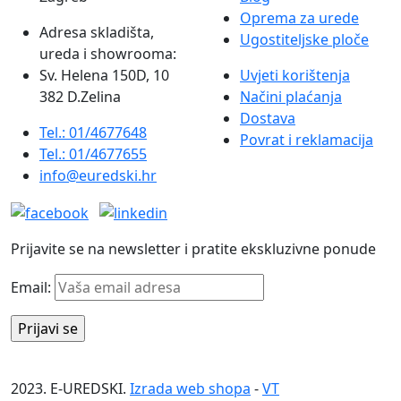
Oprema za urede
Adresa skladišta,
Ugostiteljske ploče
ureda i showrooma:
Sv. Helena 150D, 10
Uvjeti korištenja
382 D.Zelina
Načini plaćanja
Dostava
Tel.: 01/4677648
Povrat i reklamacija
Tel.: 01/4677655
info@euredski.hr
Prijavite se na newsletter i pratite ekskluzivne ponude
Email:
2023. E-UREDSKI.
Izrada web shopa
-
VT