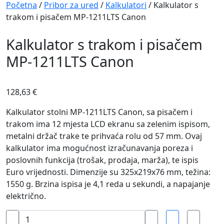
Navigation
Početna
/
Pribor za ured
/
Kalkulatori
/ Kalkulator s
trakom i pisačem MP-1211LTS Canon
Kalkulator s trakom i pisačem
MP-1211LTS Canon
128,63
€
Kalkulator stolni MP-1211LTS Canon, sa pisačem i
trakom ima 12 mjesta LCD ekranu sa zelenim ispisom,
metalni držač trake te prihvaća rolu od 57 mm. Ovaj
kalkulator ima mogućnost izračunavanja poreza i
poslovnih funkcija (trošak, prodaja, marža), te ispis
Euro vrijednosti. Dimenzije su 325x219x76 mm, težina:
1550 g. Brzina ispisa je 4,1 reda u sekundi, a napajanje
električno.
Kalkulator