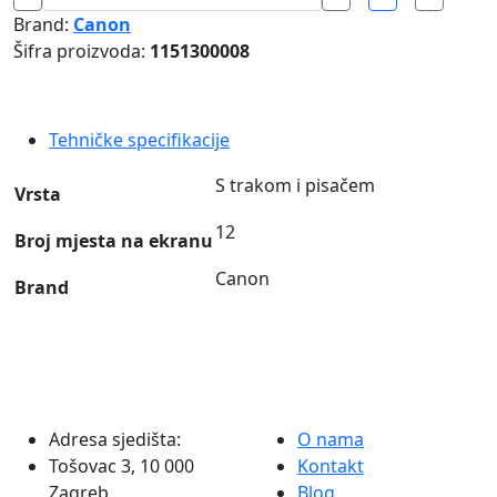
s
Brand:
Canon
trakom
Šifra proizvoda:
1151300008
i
pisačem
MP-
Tehničke specifikacije
1211LTS
Canon
S trakom i pisačem
Vrsta
količina
12
Broj mjesta na ekranu
Canon
Brand
Adresa sjedišta:
O nama
Tošovac 3, 10 000
Kontakt
Zagreb
Blog