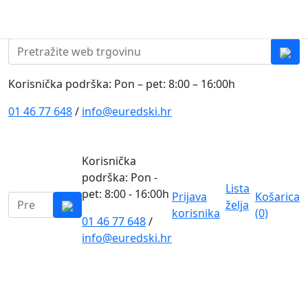
Skip to content
0
0
Pretraži:
Korisnička podrška: Pon – pet: 8:00 – 16:00h
01 46 77 648
/
info@euredski.hr
Korisnička
podrška: Pon -
Lista
pet: 8:00 - 16:00h
Prijava
Košarica
Pretraži:
želja
korisnika
(0)
01 46 77 648
/
0
info@euredski.hr
Kategorija proizvoda
Main