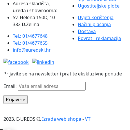
Adresa skladišta,
Ugostiteljske ploče
ureda i showrooma:
Sv. Helena 150D, 10
Uvjeti korištenja
382 D.Zelina
Načini plaćanja
Dostava
Tel.: 01/4677648
Povrat i reklamacija
Tel.: 01/4677655
info@euredski.hr
Prijavite se na newsletter i pratite ekskluzivne ponude
Email:
2023. E-UREDSKI.
Izrada web shopa
-
VT