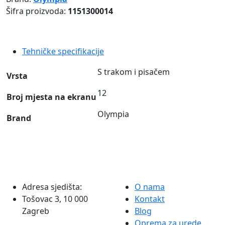
trakom
Šifra proizvoda:
1151300014
i
pisačem
CPD-
Tehničke specifikacije
5212
Olympia
S trakom i pisačem
Vrsta
količina
12
Broj mjesta na ekranu
Olympia
Brand
Adresa sjedišta:
O nama
Tošovac 3, 10 000
Kontakt
Zagreb
Blog
Oprema za urede