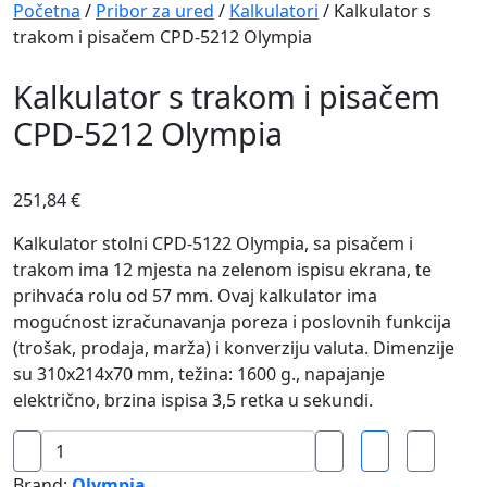
Navigation
Početna
/
Pribor za ured
/
Kalkulatori
/ Kalkulator s
trakom i pisačem CPD-5212 Olympia
Kalkulator s trakom i pisačem
CPD-5212 Olympia
251,84
€
Kalkulator stolni CPD-5122 Olympia, sa pisačem i
trakom ima 12 mjesta na zelenom ispisu ekrana, te
prihvaća rolu od 57 mm. Ovaj kalkulator ima
mogućnost izračunavanja poreza i poslovnih funkcija
(trošak, prodaja, marža) i konverziju valuta. Dimenzije
su 310x214x70 mm, težina: 1600 g., napajanje
električno, brzina ispisa 3,5 retka u sekundi.
Kalkulator
s
Brand:
Olympia