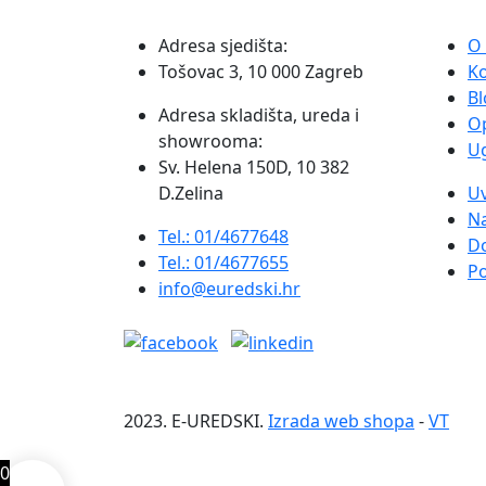
Adresa sjedišta:
O
Tošovac 3, 10 000 Zagreb
K
Bl
Adresa skladišta, ureda i
O
showrooma:
Ug
Sv. Helena 150D, 10 382
D.Zelina
Uv
Na
Tel.: 01/4677648
D
Tel.: 01/4677655
Po
info@euredski.hr
2023. E-UREDSKI.
Izrada web shopa
-
VT
0