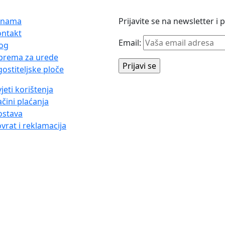
 nama
Prijavite se na newsletter i
ontakt
Email:
og
prema za urede
ostiteljske ploče
jeti korištenja
čini plaćanja
ostava
vrat i reklamacija