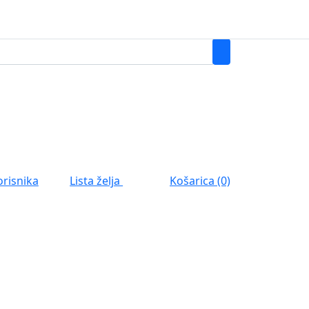
0
Lista želja
orisnika
Košarica (0)
0