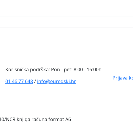
0
Korisnička podrška: Pon - pet: 8:00 - 16:00h
Prijava k
01 46 77 648
/
info@euredski.hr
410/NCR knjiga računa format A6