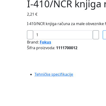
I-410/NCR knjiga
2,21
€
I-410/NCR knjiga računa za male obveznike fis
I-
410/NCR
Brand:
Fokus
knjiga
Šifra proizvoda:
1111700012
računa
format
A6
količina
Tehničke specifikacije