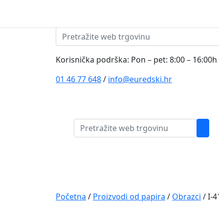
Skip to content
Pretraži:
Korisnička podrška: Pon – pet: 8:00 – 16:00h
01 46 77 648
/
info@euredski.hr
Pretraži:
Kategorija proizvoda
Main
Navigation
Početna
/
Proizvodi od papira
/
Obrazci
/ I-