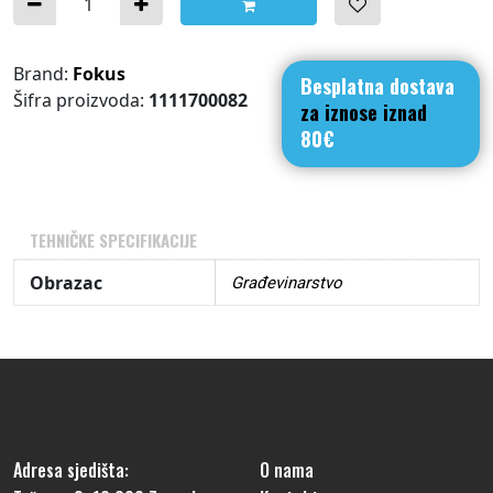
Brand:
Fokus
Besplatna dostava
Šifra proizvoda:
1111700082
za iznose iznad
80€
TEHNIČKE SPECIFIKACIJE
Obrazac
Građevinarstvo
Adresa sjedišta:
O nama