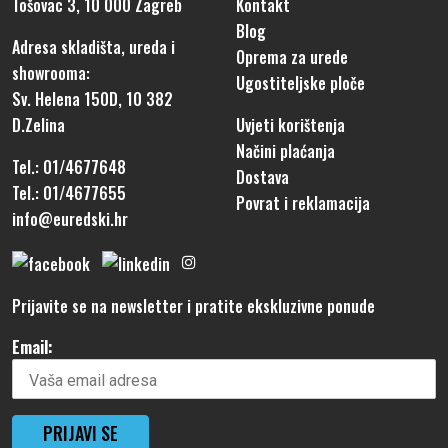
Tošovac 3, 10 000 Zagreb
Kontakt
Blog
Adresa skladišta, ureda i
Oprema za urede
showrooma:
Ugostiteljske ploče
Sv. Helena 150D, 10 382
D.Zelina
Uvjeti korištenja
Načini plaćanja
Tel.: 01/4677648
Dostava
Tel.: 01/4677655
Povrat i reklamacija
info@euredski.hr
Prijavite se na newsletter i pratite ekskluzivne ponude
Email: